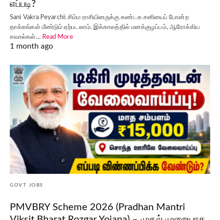
எப்படி?
Sani Vakra Peyarchi: சிம்ம ராசியினருக்கு கண்டக சனியைப் போன்ற
தாக்கங்கள் மீண்டும் ஏற்படலாம். இக்காலத்தில் மனக்குழப்பம், ஆரோக்கிய
சவால்கள்…
Read More
1 month ago
GOVT JOBS
PMVBRY Scheme 2026 (Pradhan Mantri
Viksit Bharat Rozgar Yojana) – முதல் முறையாக