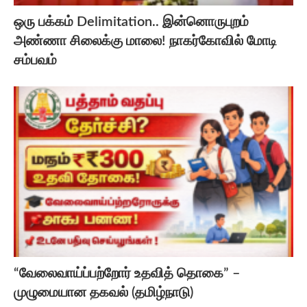
ஒரு பக்கம் Delimitation.. இன்னொருபுறம்
அண்ணா சிலைக்கு மாலை! நாகர்கோவில் மோடி
சம்பவம்
“வேலைவாய்ப்பற்றோர் உதவித் தொகை” –
முழுமையான தகவல் (தமிழ்நாடு)