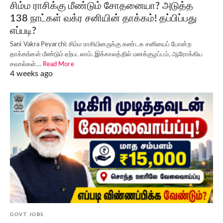
சிம்ம ராசிக்கு மீண்டும் சோதனையா? அடுத்த
138 நாட்கள் வக்ர சனியின் தாக்கம்! தப்பிப்பது
எப்படி?
Sani Vakra Peyarchi: சிம்ம ராசியினருக்கு கண்டக சனியைப் போன்ற
தாக்கங்கள் மீண்டும் ஏற்படலாம். இக்காலத்தில் மனக்குழப்பம், ஆரோக்கிய
சவால்கள்…
Read More
4 weeks ago
GOVT JOBS