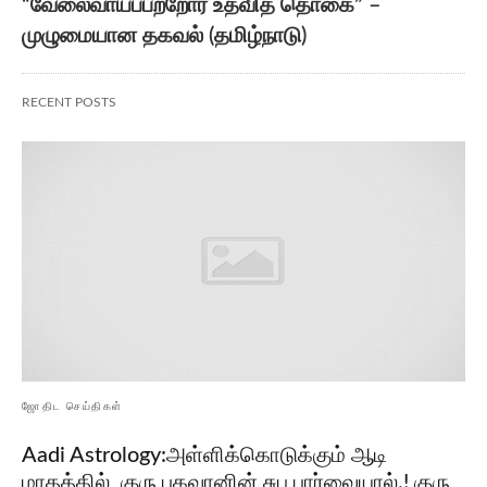
“வேலைவாய்ப்பற்றோர் உதவித் தொகை” –
முழுமையான தகவல் (தமிழ்நாடு)
RECENT POSTS
ஜோதிட செய்திகள்
Aadi Astrology:அள்ளிக்கொடுக்கும் ஆடி
மாதத்தில், குரு பகவானின் சுப பார்வையால்.! குரு