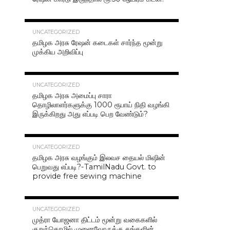
42.4K
UNCATEGORIZED
தமிழக அரசு ரேஷன் கடைகள் சார்ந்த மூன்று
முக்கிய அறிவிப்பு
40.7K
UNCATEGORIZED
தமிழக அரசு அமைப்பு சாரா
தொழிலாளர்களுக்கு 1000 ரூபாய் நிதி வழங்கி
இருக்கிறது அது எப்படி பெற வேண்டும்?
37.0K
UNCATEGORIZED
தமிழக அரசு வழங்கும் இலவச தையல் மிஷின்
பெறுவது எப்படி?-TamilNadu Govt. to
provide free sewing machine
36.5K
UNCATEGORIZED
முத்ரா யோஜனா திட்டம் மூன்று வகைகளில்
குறுந்தொழில் முனைவோருக்கு தங்களின்