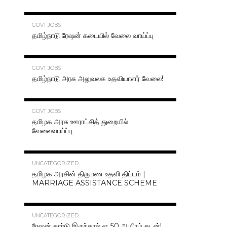
70.3K
GOVT JOBS
தமிழ்நாடு ரேஷன் கடையில் வேலை வாய்ப்பு
63.2K
GOVT JOBS
தமிழ்நாடு அரசு அலுவலக உதவியாளர் வேலை!
48.6K
GOVT JOBS
தமிழக அரசு ஊராட்சித் துறையில்
வேலைவாய்ப்பு
47.2K
UNCATEGORIZED
தமிழக அரசின் திருமண உதவி திட்டம் |
MARRIAGE ASSISTANCE SCHEME
47.1K
UNCATEGORIZED
ரேஷன் கார்டு இருந்தால் ரூ.50 ஆயிரம் கடன்!