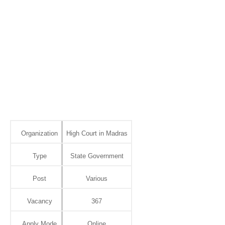
Organization
High Court in Madras
Type
State Government
Post
Various
Vacancy
367
Apply Mode
Online