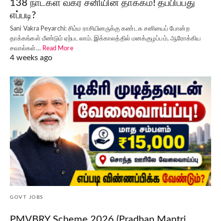
138 நாட்கள் வக்ர சனியின் தாக்கம்! தப்பிப்பது
எப்படி?
Sani Vakra Peyarchi: சிம்ம ராசியினருக்கு கண்டக சனியைப் போன்ற
தாக்கங்கள் மீண்டும் ஏற்படலாம். இக்காலத்தில் மனக்குழப்பம், ஆரோக்கிய
சவால்கள்…
Read More
4 weeks ago
GOVT JOBS
PMVBRY Scheme 2026 (Pradhan Mantri