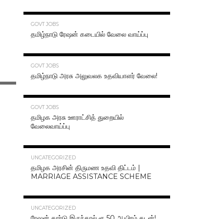
70.3K
GOVT JOBS
தமிழ்நாடு ரேஷன் கடையில் வேலை வாய்ப்பு
63.2K
GOVT JOBS
தமிழ்நாடு அரசு அலுவலக உதவியாளர் வேலை!
48.6K
GOVT JOBS
தமிழக அரசு ஊராட்சித் துறையில்
வேலைவாய்ப்பு
47.2K
UNCATEGORIZED
தமிழக அரசின் திருமண உதவி திட்டம் |
MARRIAGE ASSISTANCE SCHEME
47.1K
UNCATEGORIZED
ரேஷன் கார்டு இருந்தால் ரூ.50 ஆயிரம் கடன்!