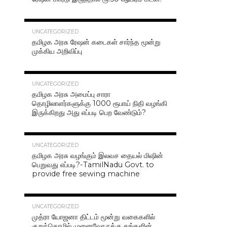
42.4K
UNCATEGORIZED
தமிழக அரசு ரேஷன் கடைகள் சார்ந்த மூன்று
முக்கிய அறிவிப்பு
40.7K
UNCATEGORIZED
தமிழக அரசு அமைப்பு சாரா
தொழிலாளர்களுக்கு 1000 ரூபாய் நிதி வழங்கி
இருக்கிறது அது எப்படி பெற வேண்டும்?
37.0K
UNCATEGORIZED
தமிழக அரசு வழங்கும் இலவச தையல் மிஷின்
பெறுவது எப்படி?-TamilNadu Govt. to
provide free sewing machine
36.5K
UNCATEGORIZED
முத்ரா யோஜனா திட்டம் மூன்று வகைகளில்
குறுந்தொழில் முனைவோருக்கு தங்களின்