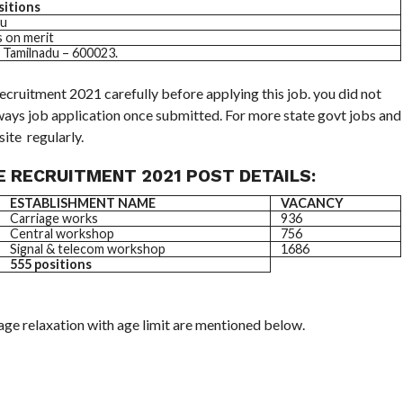
sitions
du
 on merit
 Tamilnadu – 600023.
recruitment 2021 carefully before applying this job. you did not
lways job application once submitted. For more state govt jobs and
ite regularly.
 RECRUITMENT 2021 POST DETAILS:
ESTABLISHMENT NAME
VACANCY
Carriage works
936
Central workshop
756
Signal & telecom workshop
1686
555 positions
age relaxation with age limit are mentioned below.