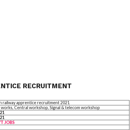
ENTICE RECRUITMENT
 railway apprentice recruitment 2021
 works, Central workshop, Signal & telecom workshop
021
021
VT
JOBS