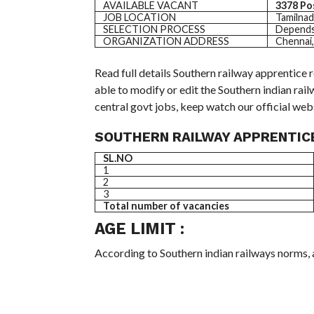
AVAILABLE VACANT
3378 Po
JOB LOCATION
Tamilna
SELECTION PROCESS
Depends
ORGANIZATION ADDRESS
Chennai,
Read full details Southern railway apprentice 
able to modify or edit the Southern indian rai
central govt jobs, keep watch our official webs
SOUTHERN RAILWAY APPRENTICE
SL.NO
1
2
3
Total number of vacancies
AGE LIMIT :
According to Southern indian railways norms, 