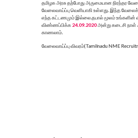
தமிழக அரசு தற்போது அருமையான நிரந்தர வேலைவ
வேலைவாய்ப்பு வெளியாகி உள்ளது. இந்த வேலைக்
எந்த கட்டணமும் இல்லை.தபால் மூலம் உங்களின்
விண்ணப்பிக்க
24.09.2020
அன்று கடைசி நாள் ஆ
காணலாம்.
வேலைவாய்ப்பு விவரம்(Tamilnadu NME Recruit