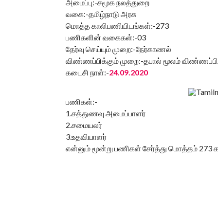
அமைப்பு:-சமூக நலத்துறை
வகை:-தமிழ்நாடு அரசு
மொத்த காலிபணியிடங்கள்:-273
பணிகளின் வகைகள்:-03
தேர்வு செய்யும் முறை:-நேர்காணல்
விண்ணப்பிக்கும் முறை:-தபால் மூலம் விண்ணப்பி
கடைசி நாள்:-
24.09.2020
பணிகள்:-
1.சத்துணவு அமைப்பாளர்
2.சமையலர்
3.உதவியாளர்
என்னும் மூன்று பணிகள் சேர்த்து மொத்தம் 273