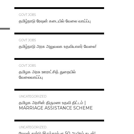
70.3K
GOVT JOBS
தமிழ்நாடு ரேஷன் கடையில் வேலை வாய்ப்பு
63.2K
GOVT JOBS
தமிழ்நாடு அரசு அலுவலக உதவியாளர் வேலை!
48.6K
GOVT JOBS
தமிழக அரசு ஊராட்சித் துறையில்
வேலைவாய்ப்பு
47.2K
UNCATEGORIZED
தமிழக அரசின் திருமண உதவி திட்டம் |
MARRIAGE ASSISTANCE SCHEME
47.1K
UNCATEGORIZED
ரேஷன் கார்டு இருந்தால் ரூ.50 ஆயிரம் கடன்!