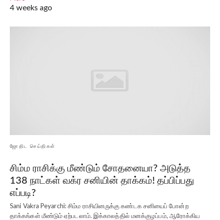
4 weeks ago
ஜோதிட செய்திகள்
சிம்ம ராசிக்கு மீண்டும் சோதனையா? அடுத்த
138 நாட்கள் வக்ர சனியின் தாக்கம்! தப்பிப்பது
எப்படி?
Sani Vakra Peyarchi: சிம்ம ராசியினருக்கு கண்டக சனியைப் போன்ற
தாக்கங்கள் மீண்டும் ஏற்படலாம். இக்காலத்தில் மனக்குழப்பம், ஆரோக்கிய