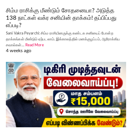
சிம்ம ராசிக்கு மீண்டும் சோதனையா? அடுத்த
138 நாட்கள் வக்ர சனியின் தாக்கம்! தப்பிப்பது
எப்படி?
Sani Vakra Peyarchi: சிம்ம ராசியினருக்கு கண்டக சனியைப் போன்ற
தாக்கங்கள் மீண்டும் ஏற்படலாம். இக்காலத்தில் மனக்குழப்பம், ஆரோக்கிய
சவால்கள்…
Read More
4 weeks ago