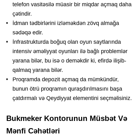
telefon vasitəsilə müasir bir miqdar açmaq daha
çətindir.
İdman tədbirlərini izləməkdən zövq almağa
sədəqə edir.
İnfrastrukturda boğuq olan oyun saytlarında
intensiv əməliyyat oyunları ilə bağlı problemlər
yarana bilər, bu isə o deməkdir ki, efirdə ilişib-
qalmaq yarana bilər.
Proqramda depozit açmaq da mümkündür,
bunun ötrü proqramın quraşdırılmasını başa
çatdırmalı və Qeydiyyat elementini seçməlisiniz.
Bukmeker Kontorunun Müsbət Və
Mənfi Cəhətləri