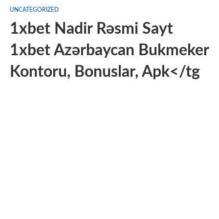
UNCATEGORIZED
1xbet Nadir Rəsmi Sayt
1xbet Azərbaycan Bukmeker
Kontoru, Bonuslar, Apk</tg