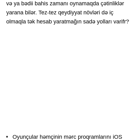
və ya bədii bahis zamanı oynamaqda çətinliklər
yarana bilər. Tez-tez qeydiyyat növləri də iç
olmaqla tək hesab yaratmağın sadə yolları varifr?
Oyunçular həmçinin mərc proqramlarını iOS