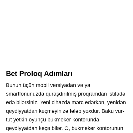
Bet Proloq Adımları
Bunun üçün mobil versiyadan və ya
smartfonunuzda quraşdırılmış proqramdan istifadə
edə bilərsiniz. Yeni cihazda mərc edərkən, yenidən
qeydiyyatdan keçməyinizə tələb yoxdur. Baku vur-
tut yetkin oyunçu bukmeker kontorunda
qeydiyyatdan keçə bilər. O, bukmeker kontorunun