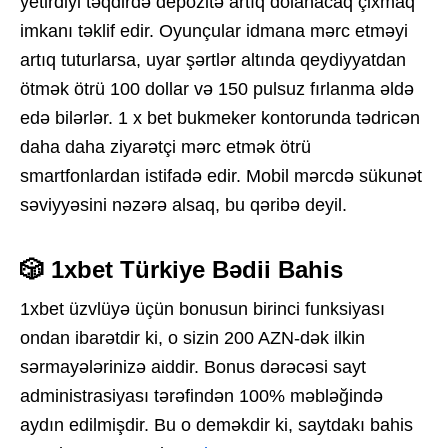
yetirdiyi təqdirdə depozitə artıq dolanacaq çixmaq
imkanı təklif edir. Oyunçular idmana mərc etməyi
artıq tuturlarsa, uyar şərtlər altında qeydiyyatdan
ötmək ötrü 100 dollar və 150 ​​pulsuz fırlanma əldə
edə bilərlər. 1 x bet bukmeker kontorunda tədricən
daha daha ziyarətçi mərc etmək ötrü
smartfonlardan istifadə edir. Mobil mərcdə sükunət
səviyyəsini nəzərə alsaq, bu qəribə deyil.
🎲 1xbet Türkiye Bədii Bahis
1xbet üzvlüyə üçün bonusun birinci funksiyası
ondan ibarətdir ki, o sizin 200 AZN-dək ilkin
sərmayələrinizə aiddir. Bonus dərəcəsi sayt
administrasiyası tərəfindən 100% məbləğində
aydın edilmişdir. Bu o deməkdir ki, saytdakı bahis