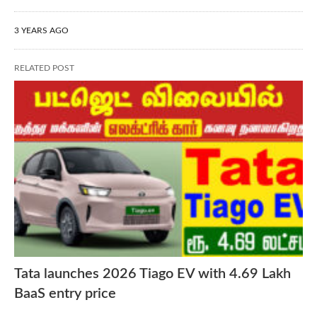
3 YEARS AGO
RELATED POST
Tata launches 2026 Tiago EV with 4.69 Lakh
BaaS entry price