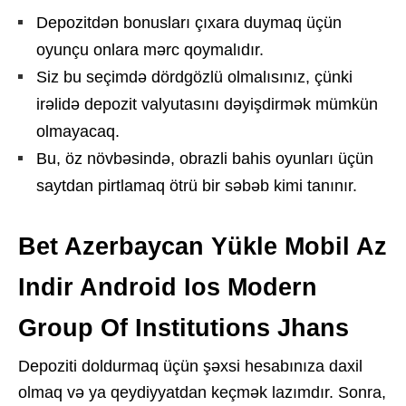
Depozitdən bonusları çıxara duymaq üçün
oyunçu onlara mərc qoymalıdır.
Siz bu seçimdə dördgözlü olmalısınız, çünki
irəlidə depozit valyutasını dəyişdirmək mümkün
olmayacaq.
Bu, öz növbəsində, obrazli bahis oyunları üçün
saytdan pirtlamaq ötrü bir səbəb kimi tanınır.
Bet Azerbaycan Yükle Mobil Az
Indir Android Ios Modern
Group Of Institutions Jhans
Depoziti doldurmaq üçün şəxsi hesabınıza daxil
olmaq və ya qeydiyyatdan keçmək lazımdır. Sonra,