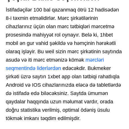
İstifadəçilər 100 bal qazanmaq ötrü 12 hadisədən
8-i təxmin etməlidirlər. Mərc şirkətilərinin
cihazlarınız üçün olan mərc tətbiqləri mərcetmə
prosesində mahiyyət rol oynayır. Belə ki, 1hbet
mobil ən gur vahid şəkildə və həmçinin hərəkətli
olaraq işləyir. Bu weil sizin mərc şirkətinin saytında
asudə və iti mərc etmənizə kömək
mərcləri
seqmentində liderlərdən
edəcəkdir. Bukmeker
şirkəti üzrə saytın 1xbet app olan tətbiqi rahatlıqla
Android və IOS cihazlarınızda eləcə də tabletlərdə
də istifadə edə biləcəksiniz. Saytda ümumən
qaydalar haqqında uzun məlumat vardır, orada
doğru statistika verilmiş, optimal ödəniş üsulu
tökmək imkanı təqdim edilmişdir.