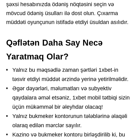
şəxsi hesabınızda ödəniş nöqtəsini seçin və
mövcud ödəniş üsulları ilə dost olun. Çıxarma
müddəti oyunçunun istifadə etdiyi üsuldan asılıdır.
Qəflətən Daha Say Necə
Yaratmaq Olar?
Yalnız bu məqsədlə zaman şərtləri 1xbet-in
təsvir etdiyi müddət ərzində yerinə yetirilməlidir.
Əgər dəyərləri, məlumatları və subyektiv
qaydalara əməl etsəniz, 1xbet mobil tətbiqi sizin
üçün mükəmməl bir əleyhdar olacaq!
Yalnız bukmeker kontorunun tələblərinə əlaqəli
olaraq edilən mərclər sayılır.
Kazino və bukmeker kontoru birləşdirilib ki, bu