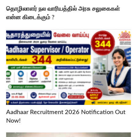
தொழிலாளர் நல வாரியத்தில் அரசு சலுகைகள்
என்ன கிடைக்கும் ?
Aadhaar Recruitment 2026 Notification Out
Now!