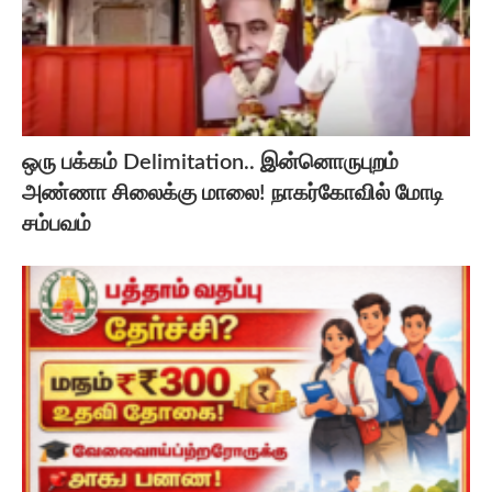
ஒரு பக்கம் Delimitation.. இன்னொருபுறம்
அண்ணா சிலைக்கு மாலை! நாகர்கோவில் மோடி
சம்பவம்