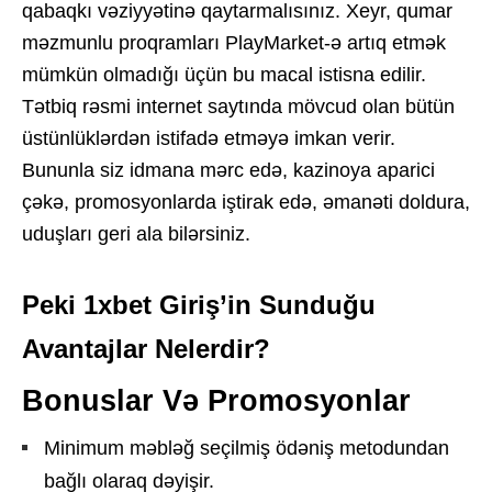
qabaqkı vəziyyətinə qaytarmalısınız. Xeyr, qumar
məzmunlu proqramları PlayMarket-ə artıq etmək
mümkün olmadığı üçün bu macal istisna edilir.
Tətbiq rəsmi internet saytında mövcud olan bütün
üstünlüklərdən istifadə etməyə imkan verir.
Bununla siz idmana mərc edə, kazinoya aparici
çəkə, promosyonlarda iştirak edə, əmanəti doldura,
uduşları geri ala bilərsiniz.
Peki 1xbet Giriş’in Sunduğu
Avantajlar Nelerdir?
Bonuslar Və Promosyonlar
Minimum məbləğ seçilmiş ödəniş metodundan
bağlı olaraq dəyişir.