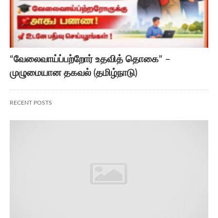
“வேலைவாய்ப்பற்றோர் உதவித் தொகை” –
முழுமையான தகவல் (தமிழ்நாடு)
RECENT POSTS