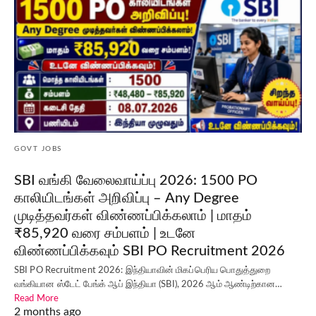
GOVT JOBS
SBI வங்கி வேலைவாய்ப்பு 2026: 1500 PO
காலியிடங்கள் அறிவிப்பு – Any Degree
முடித்தவர்கள் விண்ணப்பிக்கலாம் | மாதம்
₹85,920 வரை சம்பளம் | உடனே
விண்ணப்பிக்கவும் SBI PO Recruitment 2026
SBI PO Recruitment 2026: இந்தியாவின் மிகப்பெரிய பொதுத்துறை
வங்கியான ஸ்டேட் பேங்க் ஆப் இந்தியா (SBI), 2026 ஆம் ஆண்டிற்கான…
Read More
2 months ago