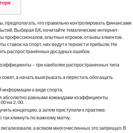
торе
ы, предполагать, что правильно контролировать финансами
ытий. Выбирая БК, почитайте тематические интернет-
еты профессионалов, опытных игроков, отзывы клиентов.
ы ставок на спорт, них ведут к тернист и прибыли. Не
ать распространённых досадных ошибок.
коэффициенты – три наиболее распространенных типа
 совет, а начать выигрывать а перестать обогащать
й информации о виде спорта.
мя абсолютно равными командами коэффициенты
0 на 2, 00.
чить концепцию, а затем приступили к практике.
 так кликнуть по важному матчу.
т легализовали, а всяком многочисленных это запрещал. В