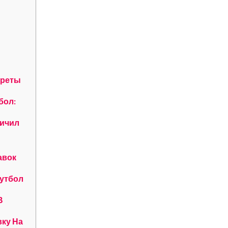
креты
бол:
личил
авок
утбол
В
ку На