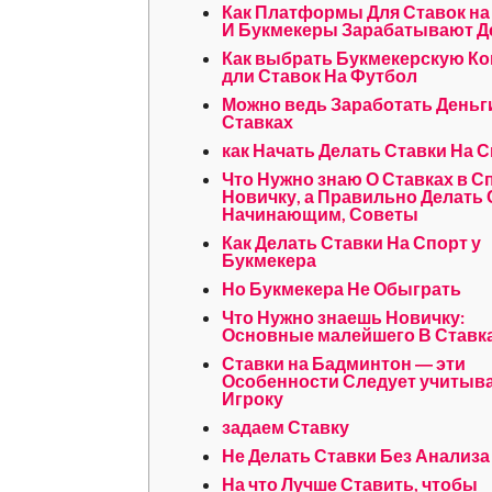
Как Платформы Для Ставок на
И Букмекеры Зарабатывают Д
Как выбрать Букмекерскую Ко
дли Ставок На Футбол
Можно ведь Заработать Деньг
Ставках
как Начать Делать Ставки На 
Что Нужно знаю О Ставках в С
Новичку, а Правильно Делать 
Начинающим, Советы
Как Делать Ставки На Спорт у
Букмекера
Но Букмекера Не Обыграть
Что Нужно знаешь Новичку:
Основные малейшего В Ставк
Ставки на Бадминтон ― эти
Особенности Следует учитыв
Игроку
задаем Ставку
Не Делать Ставки Без Анализа
На что Лучше Ставить, чтобы