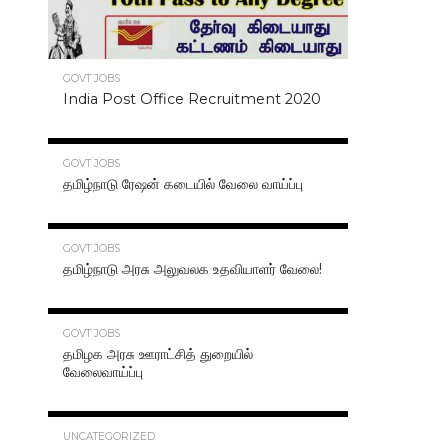
GOVT JOBS
India Post Office Recruitment 2020
70.3K
GOVT JOBS
தமிழ்நாடு ரேஷன் கடையில் வேலை வாய்ப்பு
63.2K
GOVT JOBS
தமிழ்நாடு அரசு அலுவலக உதவியாளர் வேலை!
48.6K
GOVT JOBS
தமிழக அரசு ஊராட்சித் துறையில்
வேலைவாய்ப்பு
47.2K
UNCATEGORIZED