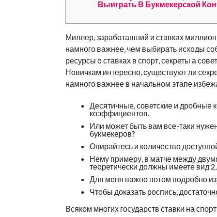
Выиграть В Букмекерской Кон
Миллер, заработавший и ставках миллион
намного важнее, чем выбирать исходы соб
ресурсы о ставках в спорт, секреты а сов
Новичкам интересно, существуют ли секрет
намного важнее в начальном этапе избеж
Десятичные, советские и дробные 
коэффициентов.
Или может быть вам все-таки нужен
букмекеров?
Опирайтесь и количество доступно
Нему примеру, в матче между дву
теоретически должны имеете вид 2, 0
Для меня важно потом подробно изу
Чтобы доказать роспись, достаточно
Всяком многих государств ставки на спор