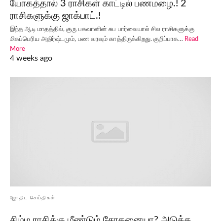
யோகத்தால் 3 ராசிகள் காட்டில் பணமழை.! 2
ராசிகளுக்கு ஜாக்பாட்.!
இந்த ஆடி மாதத்தில், குரு பகவானின் சுப பார்வையால் சில ராசிகளுக்கு
மிகப்பெரிய அதிர்ஷ்டமும், பண வரவும் காத்திருக்கிறது. குறிப்பாக…
Read
More
4 weeks ago
ஜோதிட செய்திகள்
சிம்ம ராசிக்கு மீண்டும் சோதனையா? அடுத்த