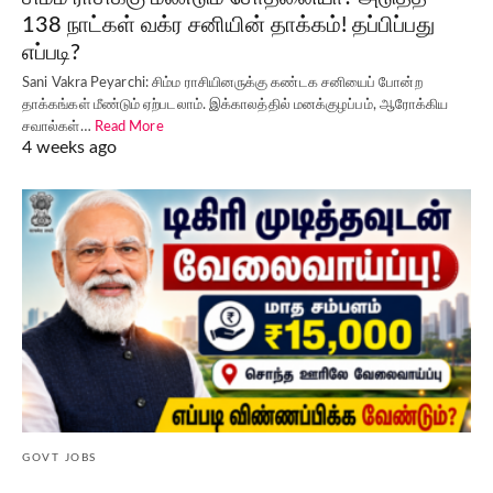
138 நாட்கள் வக்ர சனியின் தாக்கம்! தப்பிப்பது
எப்படி?
Sani Vakra Peyarchi: சிம்ம ராசியினருக்கு கண்டக சனியைப் போன்ற
தாக்கங்கள் மீண்டும் ஏற்படலாம். இக்காலத்தில் மனக்குழப்பம், ஆரோக்கிய
சவால்கள்…
Read More
4 weeks ago
GOVT JOBS