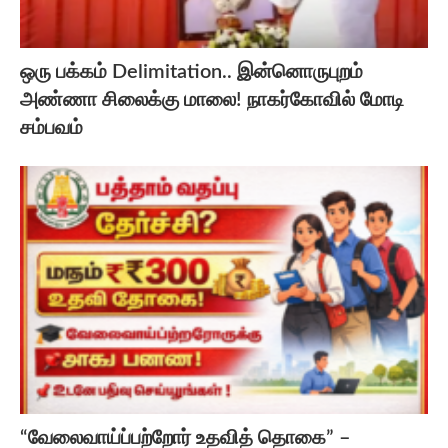
ஒரு பக்கம் Delimitation.. இன்னொருபுறம்
அண்ணா சிலைக்கு மாலை! நாகர்கோவில் மோடி
சம்பவம்
“வேலைவாய்ப்பற்றோர் உதவித் தொகை” –