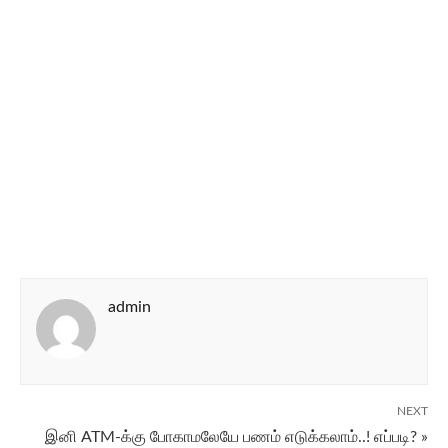
admin
NEXT
இனி ATM-க்கு போகாமலேயே பணம் எடுக்கலாம்..! எப்படி? »