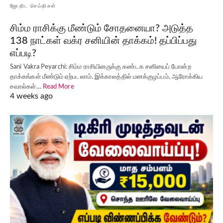
ஜோதிட செய்திகள்
சிம்ம ராசிக்கு மீண்டும் சோதனையா? அடுத்த
138 நாட்கள் வக்ர சனியின் தாக்கம்! தப்பிப்பது
எப்படி?
Sani Vakra Peyarchi: சிம்ம ராசியினருக்கு கண்டக சனியைப் போன்ற
தாக்கங்கள் மீண்டும் ஏற்படலாம். இக்காலத்தில் மனக்குழப்பம், ஆரோக்கிய
சவால்கள்…
Read More
4 weeks ago