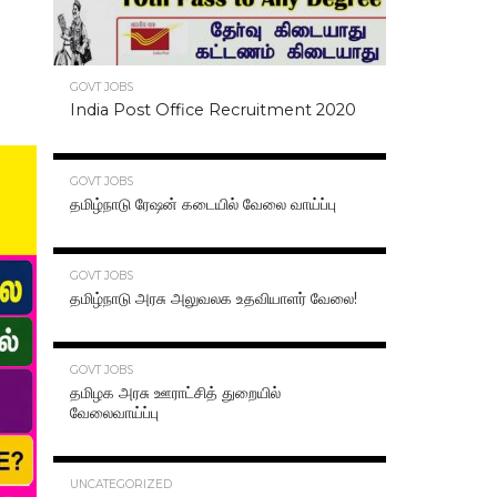
GOVT JOBS
India Post Office Recruitment 2020
70.3K
GOVT JOBS
தமிழ்நாடு ரேஷன் கடையில் வேலை வாய்ப்பு
63.2K
GOVT JOBS
தமிழ்நாடு அரசு அலுவலக உதவியாளர் வேலை!
48.6K
GOVT JOBS
தமிழக அரசு ஊராட்சித் துறையில்
வேலைவாய்ப்பு
47.2K
UNCATEGORIZED