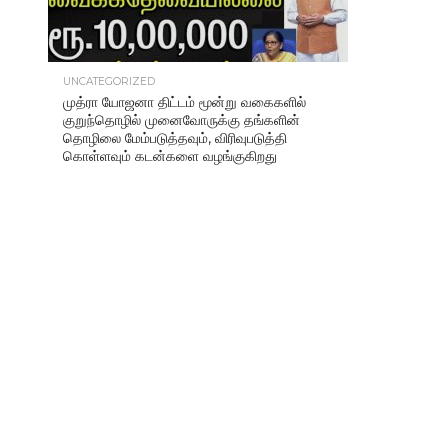
UNCATEGORIZED
முத்ரா யோஜனா திட்டம் மூன்று வகைகளில்
குறுந்தொழில் முனைவோருக்கு தங்களின்
தொழிலை மேம்படுத்தவும், விரிவுபடுத்தி
கொள்ளவும் கடன்களை வழங்குகிறது