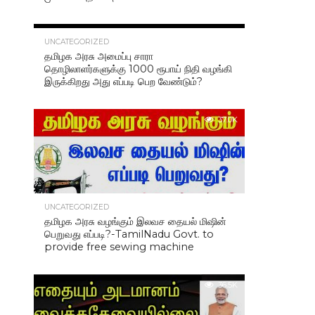
40.7K
UNCATEGORIZED
தமிழக அரசு அமைப்பு சாரா
தொழிலாளர்களுக்கு 1000 ரூபாய் நிதி வழங்கி
இருக்கிறது அது எப்படி பெற வேண்டும்?
37.0K
UNCATEGORIZED
தமிழக அரசு வழங்கும் இலவச தையல் மிஷின்
பெறுவது எப்படி?-TamilNadu Govt. to
provide free sewing machine
36.5K