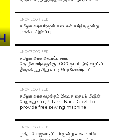
42.4K
UNCATEGORIZED
தமிழக அரசு ரேஷன் கடைகள் சார்ந்த மூன்று
முக்கிய அறிவிப்பு
40.7K
UNCATEGORIZED
தமிழக அரசு அமைப்பு சாரா
தொழிலாளர்களுக்கு 1000 ரூபாய் நிதி வழங்கி
இருக்கிறது அது எப்படி பெற வேண்டும்?
37.0K
UNCATEGORIZED
தமிழக அரசு வழங்கும் இலவச தையல் மிஷின்
பெறுவது எப்படி?-TamilNadu Govt. to
provide free sewing machine
36.5K
UNCATEGORIZED
முத்ரா யோஜனா திட்டம் மூன்று வகைகளில்
குறுந்தொழில் முனைவோருக்கு தங்களின்