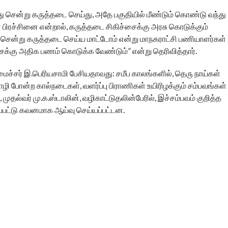
ு சென்று கருத்தடை செய்து, அதே பகுதியில் மீண்டும் கொண்டு வந்து
பிரச்சினை என்றால், கருத்தடை சிகிச்சைக்கு அரசு கொடுக்கும்
சென்று கருத்தடை செய்ய மாட்டோம் என்று மாநகராட்சி பணியாளர்கள்
ைக்கு அதிக பணம் கொடுக்க வேண்டும்” என்று தெரிவித்தார்.
ைச்சர் இ.பெரியசாமி பேசியதாவது: சமீப காலங்களில், தெரு நாய்கள்
ோழி போன்ற கால்நடைகள், வளர்ப்பு பிராணிகள் உயிரிழக்கும் சம்பவங்கள்
ுதல்வர் மு.க.ஸ்டாலின், வழிகாட்டுதலின்பேரில், இச்சம்பவம் குறித்த
ப்பட்டு கவனமாக ஆய்வு செய்யப்பட்டன.