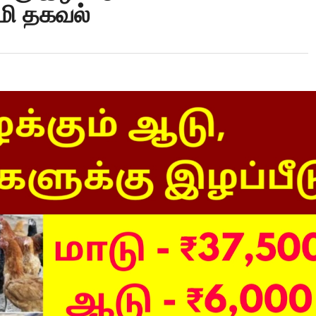
மி தகவல்