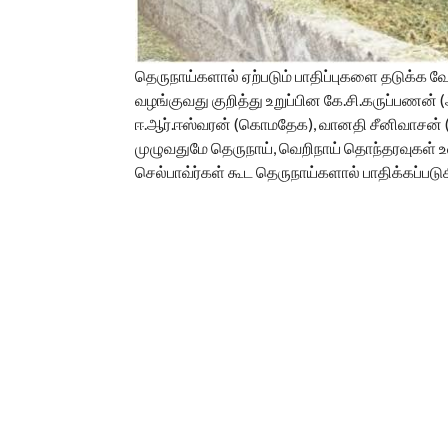
தெருநாய்களால் ஏற்படும் பாதிப்புகளை தடுக்க வ
வழங்குவது குறித்து உறுப்பின கே.சி.கருப்பணன் 
ஈ.ஆர்.ஈஸ்வரன் (கொமதேக), வானதி சீனிவாசன் (பா
முழுவதுமே தெருநாய், வெறிநாய் தொந்தரவுகள் உ
செல்பாவ்ர்கள் கூட தெருநாய்களால் பாதிக்கப்படு