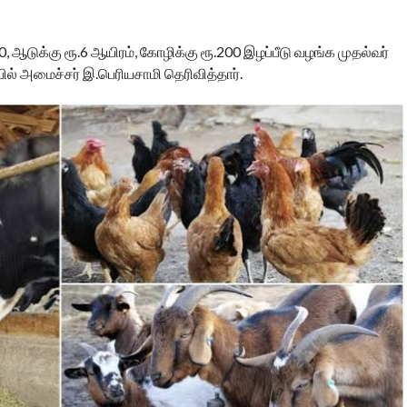
500, ஆடுக்கு ரூ.6 ஆயிரம், கோழிக்கு ரூ.200 இழப்பீடு வழங்க முதல்வர்
ில் அமைச்சர் இ.பெரியசாமி தெரிவித்தார்.