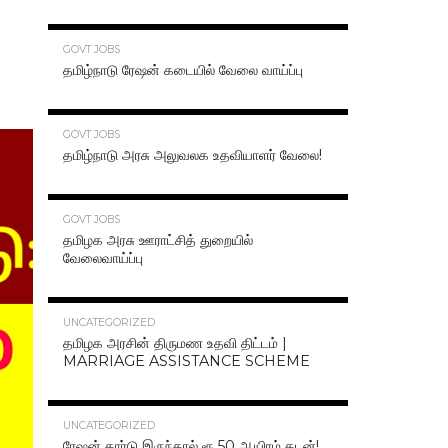
70.3K
GOVT JOBS
தமிழ்நாடு ரேஷன் கடையில் வேலை வாய்ப்பு
63.2K
GOVT JOBS
தமிழ்நாடு அரசு அலுவலக உதவியாளர் வேலை!
48.6K
GOVT JOBS
தமிழக அரசு ஊராட்சித் துறையில்
வேலைவாய்ப்பு
47.2K
UNCATEGORIZED
தமிழக அரசின் திருமண உதவி திட்டம் |
MARRIAGE ASSISTANCE SCHEME
47.1K
UNCATEGORIZED
ரேஷன் கார்டு இருந்தால் ரூ.50 ஆயிரம் கடன்!