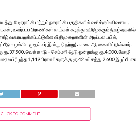
த்து, பேரூராட்சி மற்றும் நகராட்சி பகுதிகளில் வசிக்கும் விவசாய,
், வளர்ப்புப் பிராணிகள் நாய்கள் கடித்து உயிரிழக்கும் நிகழ்வுகளில்
ன்கீழ் வரையறுக்கப்பட்டுள்ள விதிமுறைகளின் அடிப்படையில்,
்பீடு வழங்கிட முதல்வர் இன்று (நேற்று) காலை ஆணையிட்டுள்ளார்.
க்கு ரூ.37,500, வெள்ளாடு – செம்மறி ஆடு ஒன்றுக்கு ரூ.4,000, கோழி
வரை உயிரிழந்த 1,149 பிராணிகளுக்கு ரூ.42 லட்சத்து 2,600 இழப்பீடாக
CLICK TO COMMENT