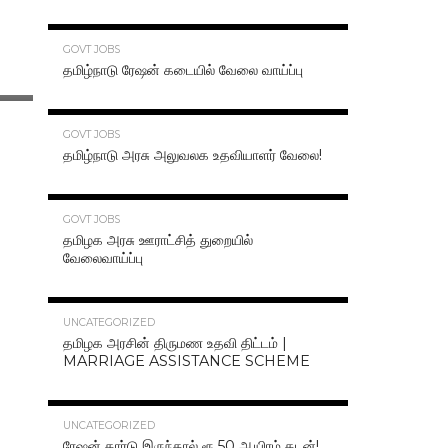
70.3K
GOVT JOBS
தமிழ்நாடு ரேஷன் கடையில் வேலை வாய்ப்பு
63.2K
GOVT JOBS
தமிழ்நாடு அரசு அலுவலக உதவியாளர் வேலை!
48.6K
GOVT JOBS
தமிழக அரசு ஊராட்சித் துறையில்
வேலைவாய்ப்பு
47.2K
UNCATEGORIZED
தமிழக அரசின் திருமண உதவி திட்டம் |
MARRIAGE ASSISTANCE SCHEME
47.1K
UNCATEGORIZED
ரேஷன் கார்டு இருந்தால் ரூ.50 ஆயிரம் கடன்!