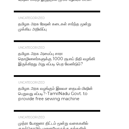
42.4K
UNCATEGORIZED
தமிழக அரசு ரேஷன் கடைகள் சார்ந்த மூன்று
முக்கிய அறிவிப்பு
40.7K
UNCATEGORIZED
தமிழக அரசு அமைப்பு சாரா
தொழிலாளர்களுக்கு 1000 ரூபாய் நிதி வழங்கி
இருக்கிறது அது எப்படி பெற வேண்டும்?
37.0K
UNCATEGORIZED
தமிழக அரசு வழங்கும் இலவச தையல் மிஷின்
பெறுவது எப்படி?-TamilNadu Govt. to
provide free sewing machine
36.5K
UNCATEGORIZED
முத்ரா யோஜனா திட்டம் மூன்று வகைகளில்
குறுந்தொழில் முனைவோருக்கு தங்களின்