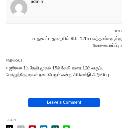
admin
NEXT
பாதுகாப்பு துறையில் 8th, 12th படித்தவர்களுக்கு
வேலைவாய்ப்பு »
PREVIOUS
« ஜூலை 1ம் தேதி முதல் 15ம் தேதி வரை 12ம் வகுப்பு
பொதுத்தேர்வுகள் நடைபெறும் என்று சிபிஎஸ்இ அறிவிப்பு
Leave a Comment
SHARE