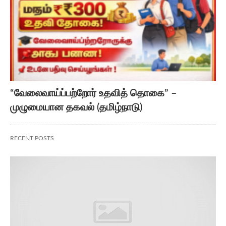
“வேலைவாய்ப்பற்றோர் உதவித் தொகை” –
முழுமையான தகவல் (தமிழ்நாடு)
RECENT POSTS