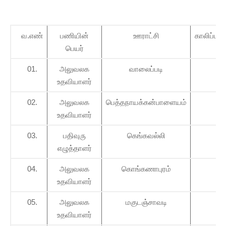
வ.எண்
பணியின்
ஊராட்சி
காலிப்பண
பெயர்
01.
அலுவலக
வாலைப்படி
01
உதவியாளர்
02.
அலுவலக
பெத்தநாயக்கன்பாளையம்
02
உதவியாளர்
03.
பதிவுரு
கெங்கவல்லி
01
எழுத்தாளர்
04.
அலுவலக
கொங்கணாபுரம்
04
உதவியாளர்
05.
அலுவலக
மகுடஞ்சாவடி
01
உதவியாளர்