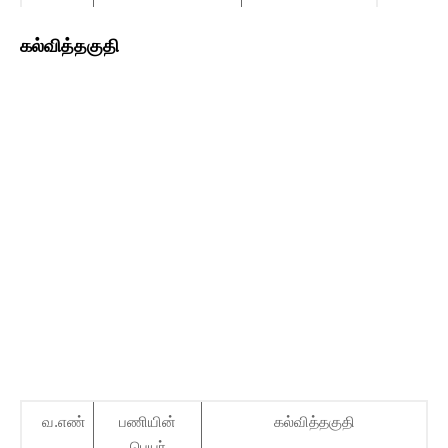
கல்வித்தகுதி
வ.எண்
பணியின்
கல்வித்தகுதி
பெயர்