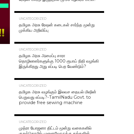
42.4K
UNCATEGORIZED
தமிழக அரசு ரேஷன் கடைகள் சார்ந்த மூன்று
முக்கிய அறிவிப்பு
40.7K
UNCATEGORIZED
தமிழக அரசு அமைப்பு சாரா
தொழிலாளர்களுக்கு 1000 ரூபாய் நிதி வழங்கி
இருக்கிறது அது எப்படி பெற வேண்டும்?
37.0K
UNCATEGORIZED
தமிழக அரசு வழங்கும் இலவச தையல் மிஷின்
பெறுவது எப்படி?-TamilNadu Govt. to
provide free sewing machine
36.5K
UNCATEGORIZED
முத்ரா யோஜனா திட்டம் மூன்று வகைகளில்
குறுந்தொழில் முனைவோருக்கு தங்களின்