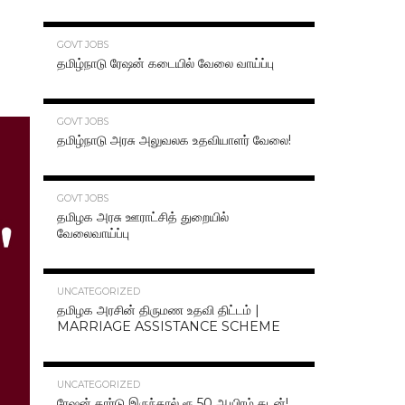
70.3K
GOVT JOBS
தமிழ்நாடு ரேஷன் கடையில் வேலை வாய்ப்பு
63.2K
GOVT JOBS
தமிழ்நாடு அரசு அலுவலக உதவியாளர் வேலை!
48.6K
GOVT JOBS
தமிழக அரசு ஊராட்சித் துறையில்
வேலைவாய்ப்பு
47.2K
UNCATEGORIZED
தமிழக அரசின் திருமண உதவி திட்டம் |
MARRIAGE ASSISTANCE SCHEME
47.1K
UNCATEGORIZED
ரேஷன் கார்டு இருந்தால் ரூ.50 ஆயிரம் கடன்!