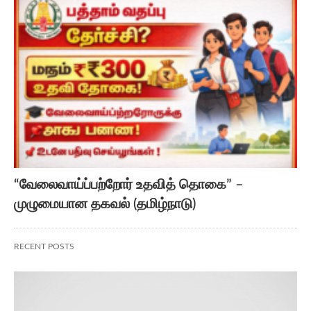
“வேலைவாய்ப்பற்றோர் உதவித் தொகை” –
முழுமையான தகவல் (தமிழ்நாடு)
RECENT POSTS