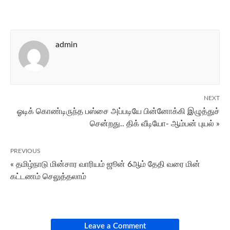
admin
NEXT
ஓடிக் கொண்டிருந்த பஸ்சை அப்படியே பின்னோக்கி இழுத்துச்
சென்றது.. திக் வீடியோ- ஆம்பன் புயல் »
PREVIOUS
« தமிழ்நாடு மின்சார வாரியம் ஜூன் 6ஆம் தேதி வரை மின்
கட்டணம் செலுத்தலாம்
Leave a Comment