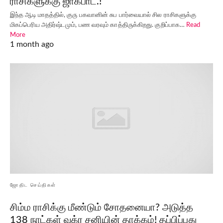
ராசிகளுக்கு ஜாக்பாட்.!
இந்த ஆடி மாதத்தில், குரு பகவானின் சுப பார்வையால் சில ராசிகளுக்கு
மிகப்பெரிய அதிர்ஷ்டமும், பண வரவும் காத்திருக்கிறது. குறிப்பாக…
Read
More
1 month ago
ஜோதிட செய்திகள்
சிம்ம ராசிக்கு மீண்டும் சோதனையா? அடுத்த
138 நாட்கள் வக்ர சனியின் தாக்கம்! தப்பிப்பது