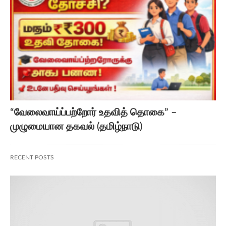
“வேலைவாய்ப்பற்றோர் உதவித் தொகை” –
முழுமையான தகவல் (தமிழ்நாடு)
RECENT POSTS