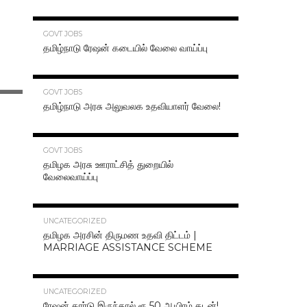
70.3K
GOVT JOBS
தமிழ்நாடு ரேஷன் கடையில் வேலை வாய்ப்பு
63.2K
GOVT JOBS
தமிழ்நாடு அரசு அலுவலக உதவியாளர் வேலை!
48.6K
GOVT JOBS
தமிழக அரசு ஊராட்சித் துறையில்
வேலைவாய்ப்பு
47.2K
UNCATEGORIZED
தமிழக அரசின் திருமண உதவி திட்டம் |
MARRIAGE ASSISTANCE SCHEME
47.1K
UNCATEGORIZED
ரேஷன் கார்டு இருந்தால் ரூ.50 ஆயிரம் கடன்!