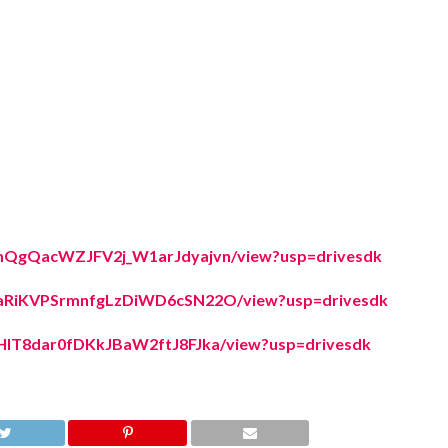
dEFmQgQacWZJFV2j_W1arJdyajvn/view?usp=drivesdk
F6DaRiKVPSrmnfgLzDiWD6cSN22O/view?usp=drivesdk
NjHlT8dar0fDKkJBaW2ftJ8FJka/view?usp=drivesdk