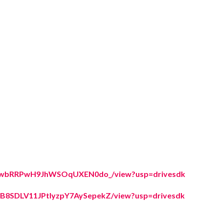
YxKYwbRRPwH9JhWSOqUXEN0do_/view?usp=drivesdk
61WB8SDLV11JPtIyzpY7AySepekZ/view?usp=drivesdk