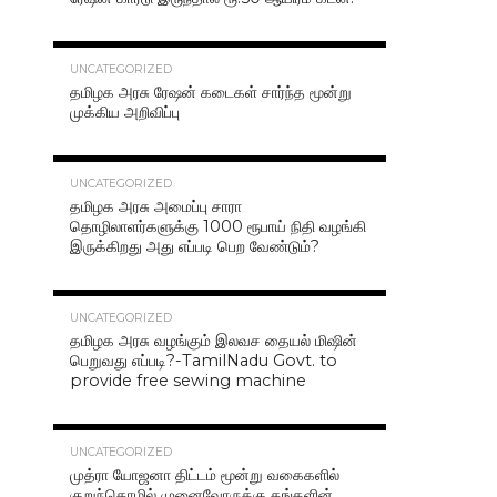
42.4K
UNCATEGORIZED
தமிழக அரசு ரேஷன் கடைகள் சார்ந்த மூன்று
முக்கிய அறிவிப்பு
40.7K
UNCATEGORIZED
தமிழக அரசு அமைப்பு சாரா
தொழிலாளர்களுக்கு 1000 ரூபாய் நிதி வழங்கி
இருக்கிறது அது எப்படி பெற வேண்டும்?
37.0K
UNCATEGORIZED
தமிழக அரசு வழங்கும் இலவச தையல் மிஷின்
பெறுவது எப்படி?-TamilNadu Govt. to
provide free sewing machine
36.5K
UNCATEGORIZED
முத்ரா யோஜனா திட்டம் மூன்று வகைகளில்
குறுந்தொழில் முனைவோருக்கு தங்களின்