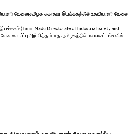
ியாளர் வேலை!தமிழக சுகாதார இயக்ககத்தில் உதவியாளர் வேலை
 இயக்ககம் (Tamil Nadu Directorate of Industrial Safety and
ேலைவாய்ப்பு அறிவித்துள்ளது. தமிழகத்தில் பல மாவட்டங்களில்