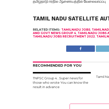
தமிழ்நாடு ஈரநில ஆணையத்தில் வேலைவாய்ப்பு
TAMIL NADU SATELLITE AU
RELATED ITEMS:
TAMILNADU JOBS
,
TAMILNAD
AND GOVT NEWS GROUP 4
,
TAMILNADU JOBS 
TAMILNADU JOBS RECRUITMENT 2022
,
TAMILN
RECOMMENDED FOR YOU
Tamil N
TNPSC Group 4…Super news for
those who wrote You can know the
result in advance