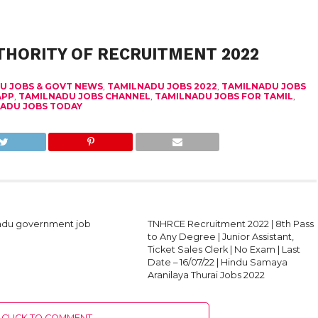
THORITY OF RECRUITMENT 2022
U JOBS & GOVT NEWS
,
TAMILNADU JOBS 2022
,
TAMILNADU JOBS
APP
,
TAMILNADU JOBS CHANNEL
,
TAMILNADU JOBS FOR TAMIL
,
ADU JOBS TODAY
adu government job
TNHRCE Recruitment 2022 | 8th Pass
to Any Degree | Junior Assistant,
Ticket Sales Clerk | No Exam | Last
Date – 16/07/22 | Hindu Samaya
Aranilaya Thurai Jobs 2022
CLICK TO COMMENT