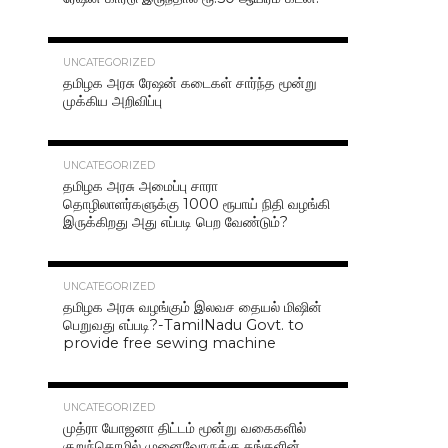
42.4K
UNCATEGORIZED
தமிழக அரசு ரேஷன் கடைகள் சார்ந்த மூன்று
முக்கிய அறிவிப்பு
40.7K
UNCATEGORIZED
தமிழக அரசு அமைப்பு சாரா
தொழிலாளர்களுக்கு 1000 ரூபாய் நிதி வழங்கி
இருக்கிறது அது எப்படி பெற வேண்டும்?
37.0K
UNCATEGORIZED
தமிழக அரசு வழங்கும் இலவச தையல் மிஷின்
பெறுவது எப்படி?-TamilNadu Govt. to
provide free sewing machine
36.5K
UNCATEGORIZED
முத்ரா யோஜனா திட்டம் மூன்று வகைகளில்
குறுந்தொழில் முனைவோருக்கு தங்களின்