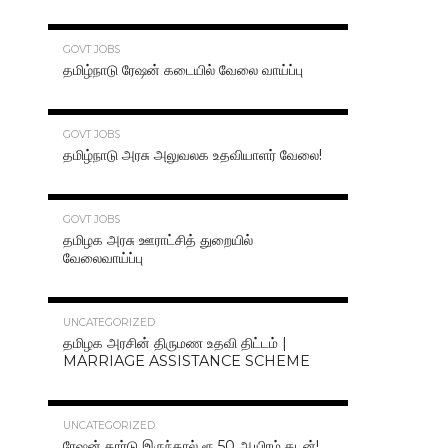
70.3K
GOVT JOBS
தமிழ்நாடு ரேஷன் கடையில் வேலை வாய்ப்பு
63.2K
GOVT JOBS
தமிழ்நாடு அரசு அலுவலக உதவியாளர் வேலை!
48.6K
GOVT JOBS
தமிழக அரசு ஊராட்சித் துறையில்
வேலைவாய்ப்பு
47.2K
UNCATEGORIZED
தமிழக அரசின் திருமண உதவி திட்டம் |
MARRIAGE ASSISTANCE SCHEME
47.1K
UNCATEGORIZED
ரேஷன் கார்டு இருந்தால் ரூ.50 ஆயிரம் கடன்!