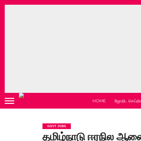
HOME
ஜோதிட செய்தி
GOVT JOBS
தமிழ்நாடு ஈரநில ஆ