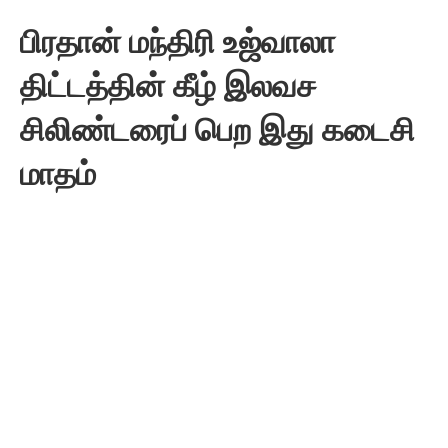
பிரதான் மந்திரி உஜ்வாலா
திட்டத்தின் கீழ் இலவச
சிலிண்டரைப் பெற இது கடைசி
மாதம்