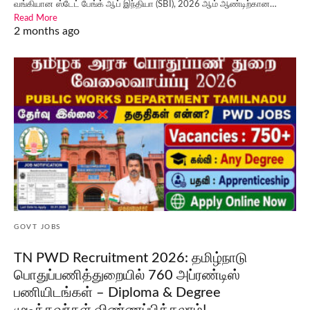
வங்கியான ஸ்டேட் பேங்க் ஆப் இந்தியா (SBI), 2026 ஆம் ஆண்டிற்கான…
Read More
2 months ago
GOVT JOBS
TN PWD Recruitment 2026: தமிழ்நாடு
பொதுப்பணித்துறையில் 760 அப்ரண்டிஸ்
பணியிடங்கள் – Diploma & Degree
முடித்தவர்கள் விண்ணப்பிக்கலாம்!