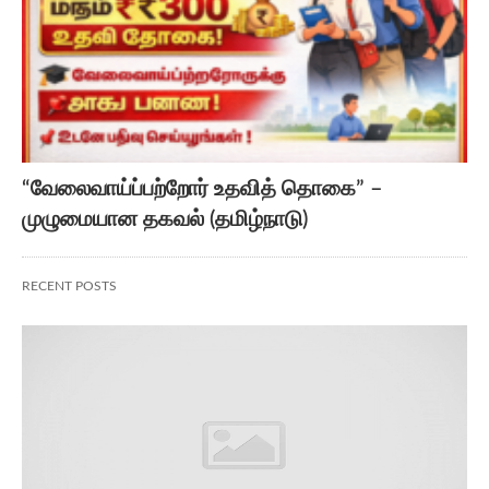
“வேலைவாய்ப்பற்றோர் உதவித் தொகை” –
முழுமையான தகவல் (தமிழ்நாடு)
RECENT POSTS