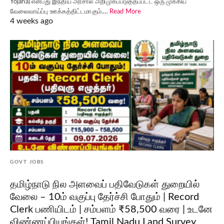
Yojana) என்பது இந்திய அரசால் அறிமுகப்படுத்தப்பட்ட ஒரு முக்கிய
வேலைவாய்ப்பு ஊக்கத்திட்டமாகும்.…
Read More
4 weeks ago
GOVT JOBS
தமிழ்நாடு நில அளவைப் பதிவேடுகள் துறையில்
வேலை – 10ம் வகுப்பு தேர்ச்சி போதும் | Record
Clerk பணியிடம் | சம்பளம் ₹58,500 வரை | உடனே
விண்ணப்பியுங்கள்! Tamil Nadu Land Survey