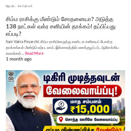
ஜோதிட செய்திகள்
சிம்ம ராசிக்கு மீண்டும் சோதனையா? அடுத்த
138 நாட்கள் வக்ர சனியின் தாக்கம்! தப்பிப்பது
எப்படி?
Sani Vakra Peyarchi: சிம்ம ராசியினருக்கு கண்டக சனியைப் போன்ற
தாக்கங்கள் மீண்டும் ஏற்படலாம். இக்காலத்தில் மனக்குழப்பம், ஆரோக்கிய
சவால்கள்…
Read More
1 month ago