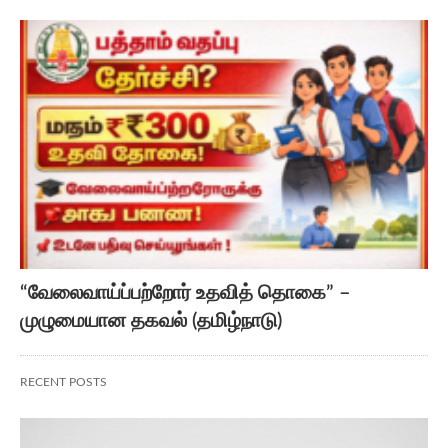
“வேலைவாய்ப்பற்றோர் உதவித் தொகை” –
முழுமையான தகவல் (தமிழ்நாடு)
RECENT POSTS