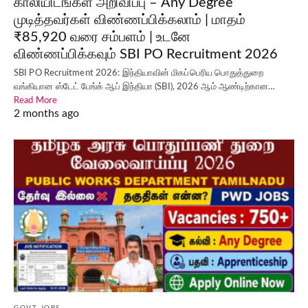
காலியிடங்கள் அறிவிப்பு – Any Degree
முடித்தவர்கள் விண்ணப்பிக்கலாம் | மாதம்
₹85,920 வரை சம்பளம் | உடனே
விண்ணப்பிக்கவும் SBI PO Recruitment 2026
SBI PO Recruitment 2026: இந்தியாவின் மிகப்பெரிய பொதுத்துறை
வங்கியான ஸ்டேட் பேங்க் ஆப் இந்தியா (SBI), 2026 ஆம் ஆண்டிற்கான…
Read More
2 months ago
GOVT JOBS