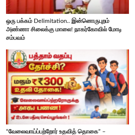
ஒரு பக்கம் Delimitation.. இன்னொருபுறம்
அண்ணா சிலைக்கு மாலை! நாகர்கோவில் மோடி
சம்பவம்
“வேலைவாய்ப்பற்றோர் உதவித் தொகை” –