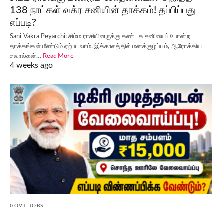
138 நாட்கள் வக்ர சனியின் தாக்கம்! தப்பிப்பது
எப்படி?
Sani Vakra Peyarchi: சிம்ம ராசியினருக்கு கண்டக சனியைப் போன்ற
தாக்கங்கள் மீண்டும் ஏற்படலாம். இக்காலத்தில் மனக்குழப்பம், ஆரோக்கிய
சவால்கள்…
Read More
4 weeks ago
GOVT JOBS