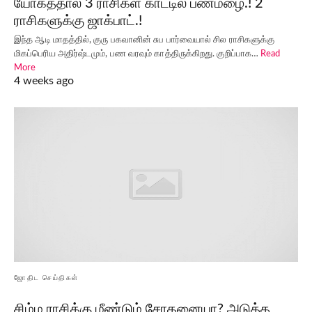
யோகத்தால் 3 ராசிகள் காட்டில் பணமழை.! 2
ராசிகளுக்கு ஜாக்பாட்.!
இந்த ஆடி மாதத்தில், குரு பகவானின் சுப பார்வையால் சில ராசிகளுக்கு
மிகப்பெரிய அதிர்ஷ்டமும், பண வரவும் காத்திருக்கிறது. குறிப்பாக…
Read
More
4 weeks ago
ஜோதிட செய்திகள்
சிம்ம ராசிக்கு மீண்டும் சோதனையா? அடுத்த