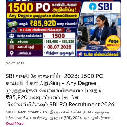
GOVT JOBS
SBI வங்கி வேலைவாய்ப்பு 2026: 1500 PO
காலியிடங்கள் அறிவிப்பு – Any Degree
முடித்தவர்கள் விண்ணப்பிக்கலாம் | மாதம்
₹85,920 வரை சம்பளம் | உடனே
விண்ணப்பிக்கவும் SBI PO Recruitment 2026
SBI PO Recruitment 2026: இந்தியாவின் மிகப்பெரிய பொதுத்துறை
வங்கியான ஸ்டேட் பேங்க் ஆப் இந்தியா (SBI), 2026 ஆம் ஆண்டிற்கான…
Read More