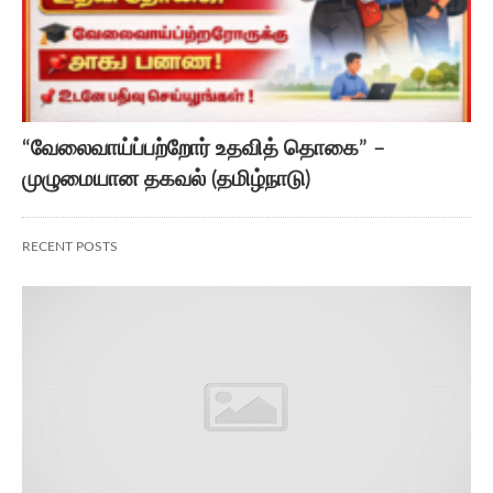
“வேலைவாய்ப்பற்றோர் உதவித் தொகை” –
முழுமையான தகவல் (தமிழ்நாடு)
RECENT POSTS