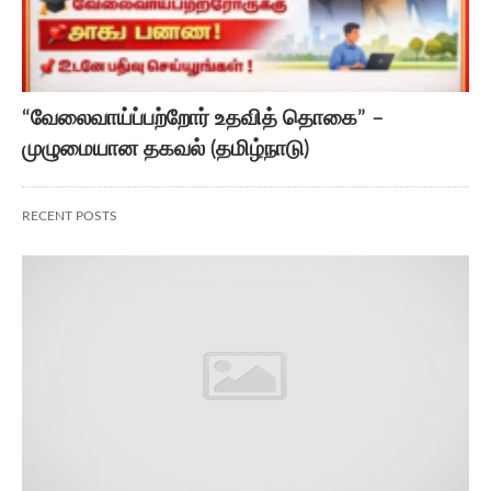
“வேலைவாய்ப்பற்றோர் உதவித் தொகை” –
முழுமையான தகவல் (தமிழ்நாடு)
RECENT POSTS