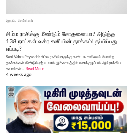
ஜோதிட செய்திகள்
சிம்ம ராசிக்கு மீண்டும் சோதனையா? அடுத்த
138 நாட்கள் வக்ர சனியின் தாக்கம்! தப்பிப்பது
எப்படி?
Sani Vakra Peyarchi: சிம்ம ராசியினருக்கு கண்டக சனியைப் போன்ற
தாக்கங்கள் மீண்டும் ஏற்படலாம். இக்காலத்தில் மனக்குழப்பம், ஆரோக்கிய
சவால்கள்…
Read More
4 weeks ago