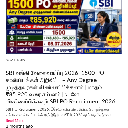
GOVT JOBS
SBI வங்கி வேலைவாய்ப்பு 2026: 1500 PO
காலியிடங்கள் அறிவிப்பு – Any Degree
முடித்தவர்கள் விண்ணப்பிக்கலாம் | மாதம்
₹85,920 வரை சம்பளம் | உடனே
விண்ணப்பிக்கவும் SBI PO Recruitment 2026
SBI PO Recruitment 2026: இந்தியாவின் மிகப்பெரிய பொதுத்துறை
வங்கியான ஸ்டேட் பேங்க் ஆப் இந்தியா (SBI), 2026 ஆம் ஆண்டிற்கான…
Read More
2 months ago