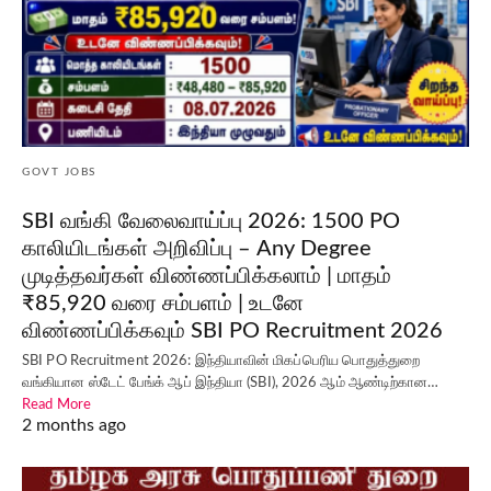
GOVT JOBS
SBI வங்கி வேலைவாய்ப்பு 2026: 1500 PO
காலியிடங்கள் அறிவிப்பு – Any Degree
முடித்தவர்கள் விண்ணப்பிக்கலாம் | மாதம்
₹85,920 வரை சம்பளம் | உடனே
விண்ணப்பிக்கவும் SBI PO Recruitment 2026
SBI PO Recruitment 2026: இந்தியாவின் மிகப்பெரிய பொதுத்துறை
வங்கியான ஸ்டேட் பேங்க் ஆப் இந்தியா (SBI), 2026 ஆம் ஆண்டிற்கான…
Read More
2 months ago