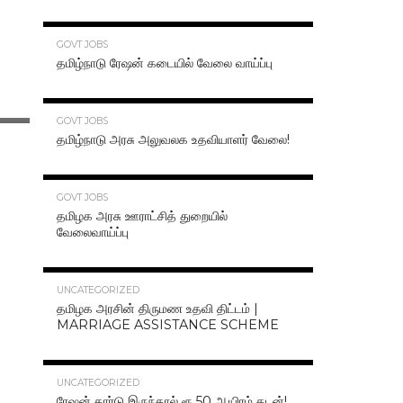
70.3K
GOVT JOBS
தமிழ்நாடு ரேஷன் கடையில் வேலை வாய்ப்பு
63.2K
GOVT JOBS
தமிழ்நாடு அரசு அலுவலக உதவியாளர் வேலை!
48.6K
GOVT JOBS
தமிழக அரசு ஊராட்சித் துறையில்
வேலைவாய்ப்பு
47.2K
UNCATEGORIZED
தமிழக அரசின் திருமண உதவி திட்டம் |
MARRIAGE ASSISTANCE SCHEME
47.1K
UNCATEGORIZED
ரேஷன் கார்டு இருந்தால் ரூ.50 ஆயிரம் கடன்!