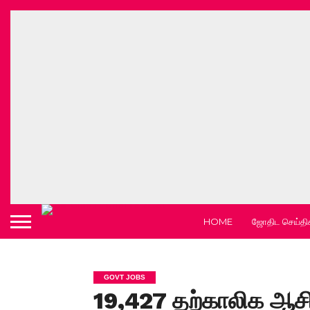
HOME
ஜோதிட செய்தி
GOVT JOBS
19,427 தற்காலிக ஆசி