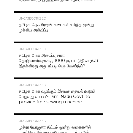
42.4K
UNCATEGORIZED
தமிழக அரசு ரேஷன் கடைகள் சார்ந்த மூன்று
முக்கிய அறிவிப்பு
40.7K
UNCATEGORIZED
தமிழக அரசு அமைப்பு சாரா
தொழிலாளர்களுக்கு 1000 ரூபாய் நிதி வழங்கி
இருக்கிறது அது எப்படி பெற வேண்டும்?
37.0K
UNCATEGORIZED
தமிழக அரசு வழங்கும் இலவச தையல் மிஷின்
பெறுவது எப்படி?-TamilNadu Govt. to
provide free sewing machine
36.5K
UNCATEGORIZED
முத்ரா யோஜனா திட்டம் மூன்று வகைகளில்
குறுந்தொழில் முனைவோருக்கு தங்களின்