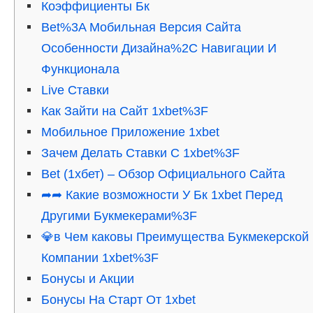
Коэффициенты Бк
Bet%3A Мобильная Версия Сайта
Особенности Дизайна%2C Навигации И
Функционала
Live Ставки
Как Зайти на Сайт 1xbet%3F
Мобильное Приложение 1xbet
Зачем Делать Ставки С 1xbet%3F
Bet (1хбет) – Обзор Официального Сайта
➦➦ Какие возможности У Бк 1xbet Перед
Другими Букмекерами%3F
💎в Чем каковы Преимущества Букмекерской
Компании 1xbet%3F
Бонусы и Акции
Бонусы На Старт От 1xbet