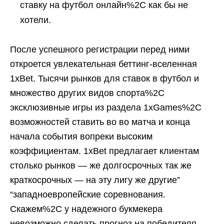
ставку на футбол онлайн%2C как бы не
хотели.
После успешного регистрации перед ними
откроется увлекательная беттинг-вселенная
1xBet. Тысячи рынков для ставок в футбол и
множество других видов спорта%2C
эксклюзивные игры из раздела 1xGames%2C
возможностей ставить во во матча и конца
начала события вопреки высоким
коэффициентам. 1xBet предлагает клиентам
столько рынков — же долгосрочных так же
краткосрочных — на эту лигу же другие”
“западноевропейские соревнования.
Скажем%2C у надежного букмекера
невозможно сделать прогноз на победителя