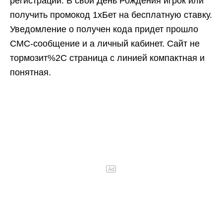
регистрации. В свой День Рождения игрок или
получить промокод 1хБет на бесплатную ставку.
Уведомление о получен кода придет прошло
СМС-сообщение и а личный кабинет. Сайт не
тормозит%2C страница с линией компактная и
понятная.