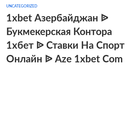
UNCATEGORIZED
1xbet Азербайджан ᐉ
Букмекерская Контора
1хбет ᐉ Ставки На Спорт
Онлайн ᐉ Aze 1xbet Com