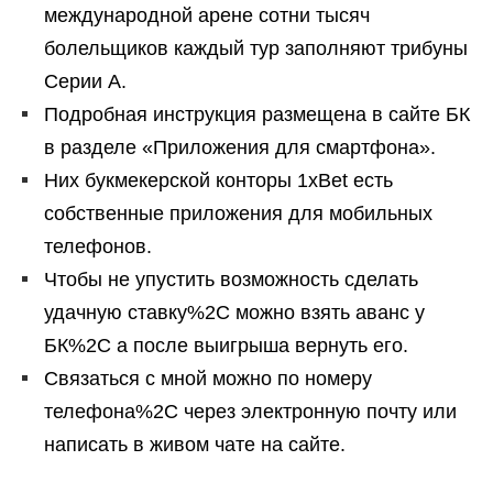
международной арене сотни тысяч
болельщиков каждый тур заполняют трибуны
Серии А.
Подробная инструкция размещена в сайте БК
в разделе «Приложения для смартфона».
Них букмекерской конторы 1xBet есть
собственные приложения для мобильных
телефонов.
Чтобы не упустить возможность сделать
удачную ставку%2C можно взять аванс у
БК%2C а после выигрыша вернуть его.
Связаться с мной можно по номеру
телефона%2C через электронную почту или
написать в живом чате на сайте.