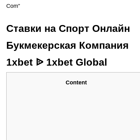
Com”
Ставки на Спорт Онлайн
Букмекерская Компания
1xbet ᐉ 1xbet Global
Content