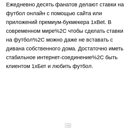
Ежедневно десять фанатов делают ставки на
футбол онлайн с помощью сайта или
приложений премиум-букмекера 1xBet. В
современном мире%2C чтобы сделать ставки
на футбол%2C можно даже не вставать с
дивана собственного дома. Достаточно иметь
стабильное интернет-соединение%2C быть
клиентом 1xБет и любить футбол.