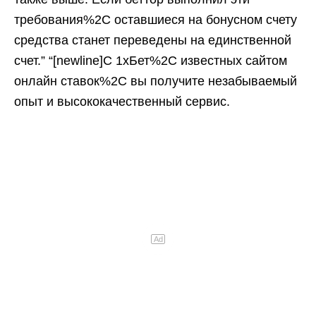
требования%2C оставшиеся на бонусном счету
средства станет переведены на единственной
счет.” “[newline]С 1xБет%2C известных сайтом
онлайн ставок%2C вы получите незабываемый
опыт и высококачественный сервис.