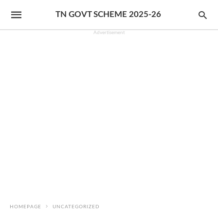
TN GOVT SCHEME 2025-26
Advertisement
HOMEPAGE
UNCATEGORIZED