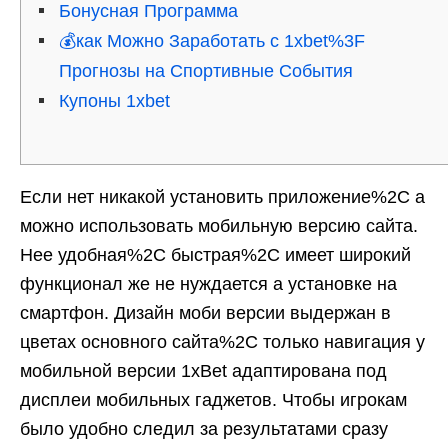
Бонусная Программа
💰как Можно Заработать с 1xbet%3F
Прогнозы на Спортивные События
Купоны 1xbet
Если нет никакой установить приложение%2C а
можно использовать мобильную версию сайта.
Нее удобная%2C быстрая%2C имеет широкий
функционал же не нуждается а установке на
смартфон. Дизайн моби версии выдержан в
цветах основного сайта%2C только навигация у
мобильной версии 1xBet адаптирована под
дисплеи мобильных гаджетов. Чтобы игрокам
было удобно следил за результатами сразу