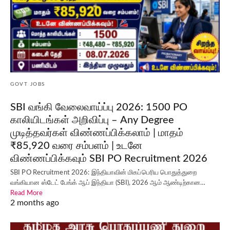
GOVT JOBS
SBI வங்கி வேலைவாய்ப்பு 2026: 1500 PO
காலியிடங்கள் அறிவிப்பு – Any Degree
முடித்தவர்கள் விண்ணப்பிக்கலாம் | மாதம்
₹85,920 வரை சம்பளம் | உடனே
விண்ணப்பிக்கவும் SBI PO Recruitment 2026
SBI PO Recruitment 2026: இந்தியாவின் மிகப்பெரிய பொதுத்துறை
வங்கியான ஸ்டேட் பேங்க் ஆப் இந்தியா (SBI), 2026 ஆம் ஆண்டிற்கான…
Read More
2 months ago