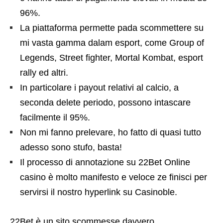
96%.
La piattaforma permette pada scommettere su
mi vasta gamma dalam esport, come Group of
Legends, Street fighter, Mortal Kombat, esport
rally ed altri.
In particolare i payout relativi al calcio, a
seconda delete periodo, possono intascare
facilmente il 95%.
Non mi fanno prelevare, ho fatto di quasi tutto
adesso sono stufo, basta!
Il processo di annotazione su 22Bet Online
casino è molto manifesto e veloce ze finisci per
servirsi il nostro hyperlink su Casinoble.
22Bet è un sito scommesse davvero