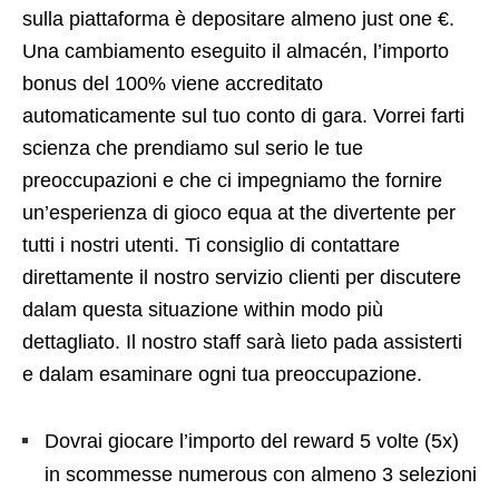
sulla piattaforma è depositare almeno just one €.
Una cambiamento eseguito il almacén, l’importo
bonus del 100% viene accreditato
automaticamente sul tuo conto di gara. Vorrei farti
scienza che prendiamo sul serio le tue
preoccupazioni e che ci impegniamo the fornire
un’esperienza di gioco equa at the divertente per
tutti i nostri utenti. Ti consiglio di contattare
direttamente il nostro servizio clienti per discutere
dalam questa situazione within modo più
dettagliato. Il nostro staff sarà lieto pada assisterti
e dalam esaminare ogni tua preoccupazione.
Dovrai giocare l’importo del reward 5 volte (5x)
in scommesse numerous con almeno 3 selezioni