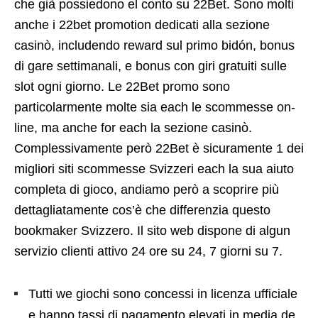
che già possiedono el conto su 22Bet. Sono molti
anche i 22bet promotion dedicati alla sezione
casinò, includendo reward sul primo bidón, bonus
di gare settimanali, e bonus con giri gratuiti sulle
slot ogni giorno. Le 22Bet promo sono
particolarmente molte sia each le scommesse on-
line, ma anche for each la sezione casinò.
Complessivamente però 22Bet è sicuramente 1 dei
migliori siti scommesse Svizzeri each la sua aiuto
completa di gioco, andiamo però a scoprire più
dettagliatamente cos’è che differenzia questo
bookmaker Svizzero. Il sito web dispone di algun
servizio clienti attivo 24 ore su 24, 7 giorni su 7.
Tutti we giochi sono concessi in licenza ufficiale
e hanno tassi di pagamento elevati in media de