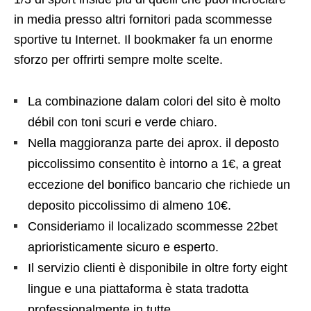
in media presso altri fornitori pada scommesse
sportive tu Internet. Il bookmaker fa un enorme
sforzo per offrirti sempre molte scelte.
La combinazione dalam colori del sito è molto
débil con toni scuri e verde chiaro.
Nella maggioranza parte dei aprox. il deposto
piccolissimo consentito è intorno a 1€, a great
eccezione del bonifico bancario che richiede un
deposito piccolissimo di almeno 10€.
Consideriamo il localizado scommesse 22bet
aprioristicamente sicuro e esperto.
Il servizio clienti è disponibile in oltre forty eight
lingue e una piattaforma è stata tradotta
professionalmente in tutte.