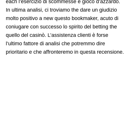
each l’esercizio di scommesse e gioco d’azzardo.
In ultima analisi, ci troviamo the dare un giudizio
molto positivo a new questo bookmaker, acuto di
coniugare con successo lo spirito del betting the
quello del casinò. L’assistenza clienti è forse
l’ultimo fattore di analisi che potremmo dire
prioritario e che affronteremo in questa recensione.