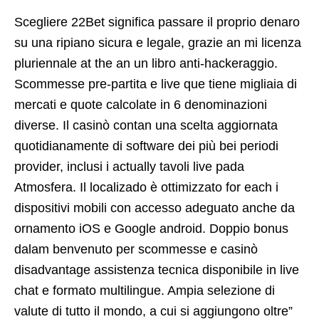
Scegliere 22Bet significa passare il proprio denaro
su una ripiano sicura e legale, grazie an mi licenza
pluriennale at the an un libro anti-hackeraggio.
Scommesse pre-partita e live que tiene migliaia di
mercati e quote calcolate in 6 denominazioni
diverse. Il casinò contan una scelta aggiornata
quotidianamente di software dei più bei periodi
provider, inclusi i actually tavoli live pada
Atmosfera. Il localizado è ottimizzato for each i
dispositivi mobili con accesso adeguato anche da
ornamento iOS e Google android. Doppio bonus
dalam benvenuto per scommesse e casinò
disadvantage assistenza tecnica disponibile in live
chat e formato multilingue. Ampia selezione di
valute di tutto il mondo, a cui si aggiungono oltre”