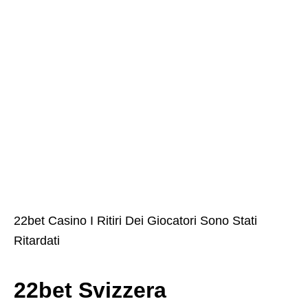
22bet Casino I Ritiri Dei Giocatori Sono Stati
Ritardati
22bet Svizzera