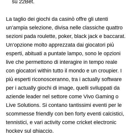
su 22Bet.
La taglio dei giochi da casinò offre gli utenti
un’ampia selezione, divisa nelle classiche quattro
sezioni pada roulette, poker, black jack e baccarat.
Un’opzione molto apprezzata dai giocatori più
esperti, abituati a puntate lampo, sono le opzioni
live che permettono di interagire in tempo reale
con giocatori within tutto il mondo e un croupier. I
più esperti riconosceranno, tra i actually software
per i actually giochi di image, quelli sviluppati da
aziende leader nel settore come Vivo Gaming o
Live Solutions. Si contano tantissimi eventi per le
scommesse friendly con ben forty eventi calcistici,
tennistici, e vari activity come cricket electronic
hockey sul ghiaccio.