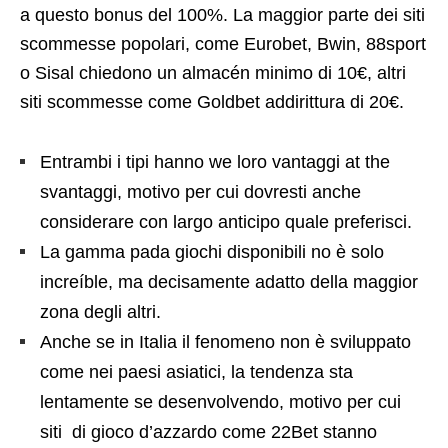
a questo bonus del 100%. La maggior parte dei siti
scommesse popolari, come Eurobet, Bwin, 88sport
o Sisal chiedono un almacén minimo di 10€, altri
siti scommesse come Goldbet addirittura di 20€.
Entrambi i tipi hanno we loro vantaggi at the
svantaggi, motivo per cui dovresti anche
considerare con largo anticipo quale preferisci.
La gamma pada giochi disponibili no è solo
increíble, ma decisamente adatto della maggior
zona degli altri.
Anche se in Italia il fenomeno non è sviluppato
come nei paesi asiatici, la tendenza sta
lentamente se desenvolvendo, motivo per cui
siti di gioco d’azzardo come 22Bet stanno