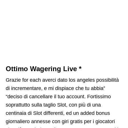
Ottimo Wagering Live *
Grazie for each averci dato los angeles possibilità
di incrementare, e mi dispiace che tu abbia”
“deciso di cancellare il tuo account. Fortissimo
soprattutto sulla taglio Slot, con più di una
centinaia di Slot differenti, ed un added bonus
giornaliero annesse con giri gratis per i giocatori