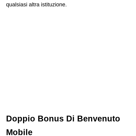
qualsiasi altra istituzione.
Doppio Bonus Di Benvenuto
Mobile