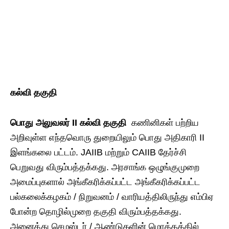
கல்வி
தகுதி
பொது
அலுவலர் II
கல்வி
தகுதி
கணினிகள் பற்றிய
அறிவுள்ள எந்தவொரு துறையிலும் பொது அதிகாரி II
இளங்கலை பட்டம். JAIIB மற்றும் CAIIB தேர்ச்சி
பெறுவது விரும்பத்தக்கது. அரசாங்க ஒழுங்குமுறை
அமைப்புகளால் அங்கீகரிக்கப்பட்ட அங்கீகரிக்கப்பட்ட
பல்கலைக்கழகம் / நிறுவனம் / வாரியத்திலிருந்து எம்பிஏ
போன்ற தொழில்முறை தகுதி விரும்பத்தக்கது.
அனைத்து செமஸ்டர் / ஆண்டுகளின் மொத்தத்தில்