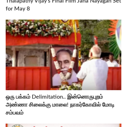
Thalapathy Vijay’s Final Film Jana Nayagan Set
for May 8
ஒரு பக்கம் Delimitation.. இன்னொருபுறம்
அண்ணா சிலைக்கு மாலை! நாகர்கோவில் மோடி
சம்பவம்