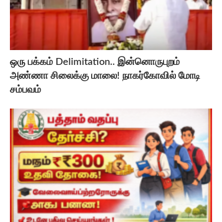
ஒரு பக்கம் Delimitation.. இன்னொருபுறம்
அண்ணா சிலைக்கு மாலை! நாகர்கோவில் மோடி
சம்பவம்