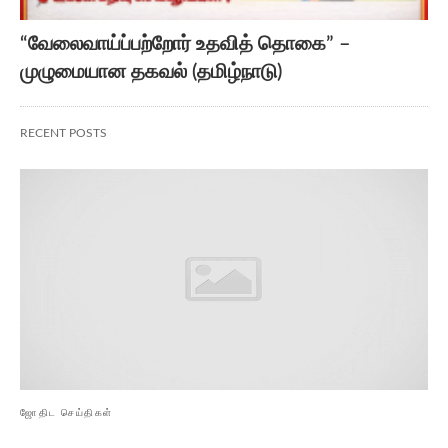
“வேலைவாய்ப்பற்றோர் உதவித் தொகை” –
முழுமையான தகவல் (தமிழ்நாடு)
RECENT POSTS
ஜோதிட செய்திகள்