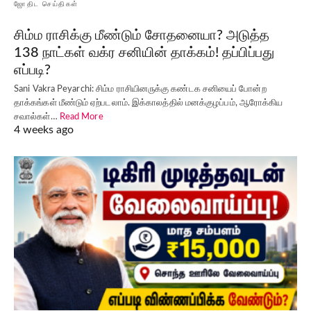
ஜோதிட செய்திகள்
சிம்ம ராசிக்கு மீண்டும் சோதனையா? அடுத்த
138 நாட்கள் வக்ர சனியின் தாக்கம்! தப்பிப்பது
எப்படி?
Sani Vakra Peyarchi: சிம்ம ராசியினருக்கு கண்டக சனியைப் போன்ற
தாக்கங்கள் மீண்டும் ஏற்படலாம். இக்காலத்தில் மனக்குழப்பம், ஆரோக்கிய
சவால்கள்…
Read More
4 weeks ago