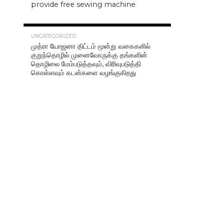
provide free sewing machine
36.5K
UNCATEGORIZED
முத்ரா யோஜனா திட்டம் மூன்று வகைகளில்
குறுந்தொழில் முனைவோருக்கு தங்களின்
தொழிலை மேம்படுத்தவும், விரிவுபடுத்தி
கொள்ளவும் கடன்களை வழங்குகிறது