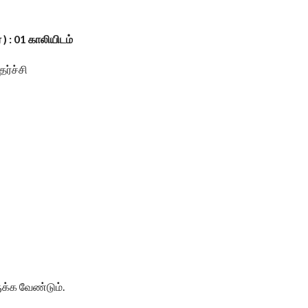
) : 01 காலியிடம்
ேர்ச்சி
ருக்க வேண்டும்.