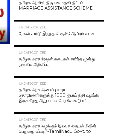
தமிழக அரசின் திருமண உதவி திட்டம் |
MARRIAGE ASSISTANCE SCHEME
47.1K
UNCATEGORIZED
ரேஷன் கார்டு இருந்தால் ரூ.50 ஆயிரம் கடன்!
42.4K
UNCATEGORIZED
தமிழக அரசு ரேஷன் கடைகள் சார்ந்த மூன்று
முக்கிய அறிவிப்பு
40.7K
UNCATEGORIZED
தமிழக அரசு அமைப்பு சாரா
தொழிலாளர்களுக்கு 1000 ரூபாய் நிதி வழங்கி
இருக்கிறது அது எப்படி பெற வேண்டும்?
37.0K
UNCATEGORIZED
தமிழக அரசு வழங்கும் இலவச தையல் மிஷின்
பெறுவது எப்படி?-TamilNadu Govt. to