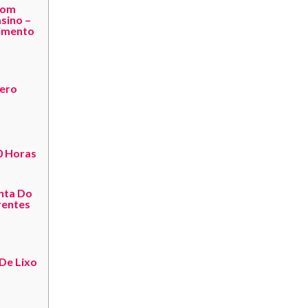
Com
sino –
imento
ero
0 Horas
onta Do
rentes
a
De Lixo