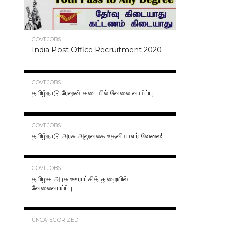
GOVT JOBS
India Post Office Recruitment 2020
70.3K
GOVT JOBS
தமிழ்நாடு ரேஷன் கடையில் வேலை வாய்ப்பு
63.2K
GOVT JOBS
தமிழ்நாடு அரசு அலுவலக உதவியாளர் வேலை!
48.6K
GOVT JOBS
தமிழக அரசு ஊராட்சித் துறையில்
வேலைவாய்ப்பு
47.2K
UNCATEGORIZED