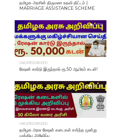
தமிழக அரசின் திருமண உதவி திட்டம் |
MARRIAGE ASSISTANCE SCHEME
47.1K
UNCATEGORIZED
ரேஷன் கார்டு இருந்தால் ரூ.50 ஆயிரம் கடன்!
42.4K
UNCATEGORIZED
தமிழக அரசு ரேஷன் கடைகள் சார்ந்த மூன்று
முக்கிய அறிவிப்பு