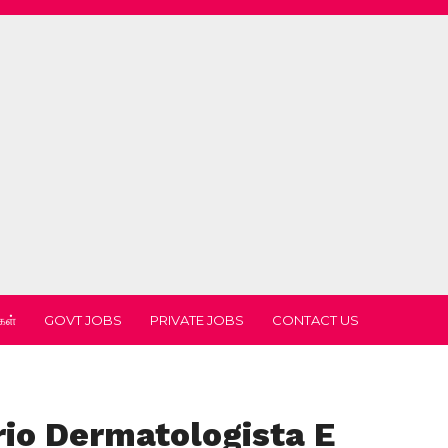
கள்
GOVT JOBS
PRIVATE JOBS
CONTACT US
rio Dermatologista E