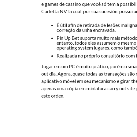
e games de cassino que você só tem a possibil
Carletta NV, la cual, por sua sucesión, possui
É útil afin de retirada de lesões malign
correção da unha encravada.
Pin Up Bet suporta muito mais métodos
entanto, todos eles assumem o mesmo d
operating system lugares, como també
Realizada no próprio consultório com i
Jogar em um PC é muito prático, porém u smar
out dia. Agora, quase todas as transações são 
aplicativo móvel em seu mecanismo e girar the
apenas uma cópia em miniatura carry out site p
este orden.