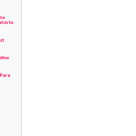
te
atório
ut
line
 Para