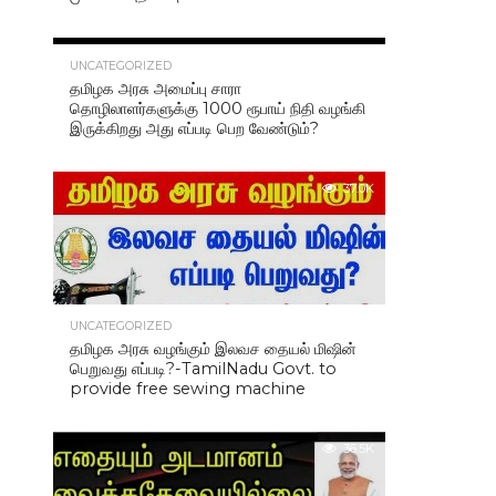
40.7K
UNCATEGORIZED
தமிழக அரசு அமைப்பு சாரா
தொழிலாளர்களுக்கு 1000 ரூபாய் நிதி வழங்கி
இருக்கிறது அது எப்படி பெற வேண்டும்?
37.0K
UNCATEGORIZED
தமிழக அரசு வழங்கும் இலவச தையல் மிஷின்
பெறுவது எப்படி?-TamilNadu Govt. to
provide free sewing machine
36.5K