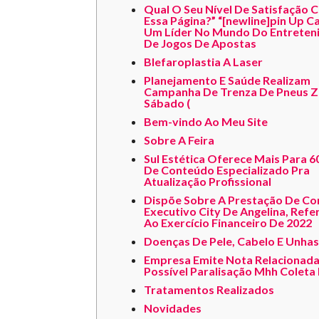
Qual O Seu Nível De Satisfação 
Essa Página?” “[newline]pin Up Ca
Um Líder No Mundo Do Entreten
De Jogos De Apostas
Blefaroplastia A Laser
Planejamento E Saúde Realizam
Campanha De Trenza De Pneus Z
Sábado (
Bem-vindo Ao Meu Site
Sobre A Feira
Sul Estética Oferece Mais Para 6
De Conteúdo Especializado Pra
Atualização Profissional
Dispõe Sobre A Prestação De C
Executivo City De Angelina, Refe
Ao Exercício Financeiro De 2022
Doenças De Pele, Cabelo E Unhas
Empresa Emite Nota Relacionad
Possível Paralisação Mhh Coleta 
Tratamentos Realizados
Novidades