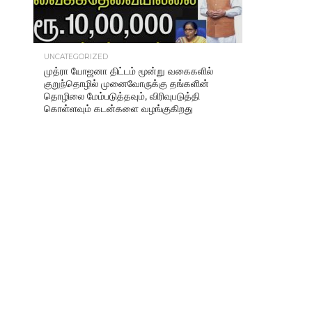
UNCATEGORIZED
முத்ரா யோஜனா திட்டம் மூன்று வகைகளில்
குறுந்தொழில் முனைவோருக்கு தங்களின்
தொழிலை மேம்படுத்தவும், விரிவுபடுத்தி
கொள்ளவும் கடன்களை வழங்குகிறது