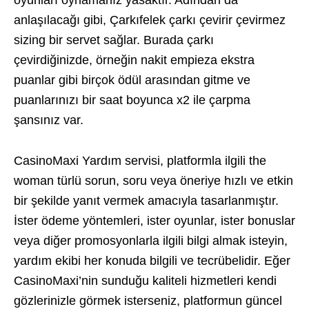
oyunları oynamanız yasaktır. Adından da
anlaşılacağı gibi, Çarkıfelek çarkı çevirir çevirmez
sizing bir servet sağlar. Burada çarkı
çevirdiğinizde, örneğin nakit empieza ekstra
puanlar gibi birçok ödül arasından gitme ve
puanlarınızı bir saat boyunca x2 ile çarpma
şansınız var.
CasinoMaxi Yardım servisi, platformla ilgili the
woman türlü sorun, soru veya öneriye hızlı ve etkin
bir şekilde yanıt vermek amacıyla tasarlanmıştır.
İster ödeme yöntemleri, ister oyunlar, ister bonuslar
veya diğer promosyonlarla ilgili bilgi almak isteyin,
yardım ekibi her konuda bilgili ve tecrübelidir. Eğer
CasinoMaxi’nin sunduğu kaliteli hizmetleri kendi
gözlerinizle görmek isterseniz, platformun güncel