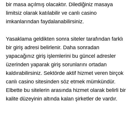
bir masa açılmış olacaktır. Dilediğiniz masaya
limitsiz olarak katılabilir ve canlı casino
imkanlarından faydalanabilirsiniz.
Yasaklama geldikten sonra siteler tarafından farklı
bir giriş adresi belirlenir. Daha sonradan
yapacağınız giriş işlemlerini bu güncel adresler
üzerinden yaparak giriş sorunlarını ortadan
kaldırabilirsiniz. Sektörde aktif hizmet veren birçok
canlı casino sitesinden söz etmek mümkündür.
Elbette bu sitelerin arasında hizmet olarak belirli bir
kalite düzeyinin altında kalan şirketler de vardır.