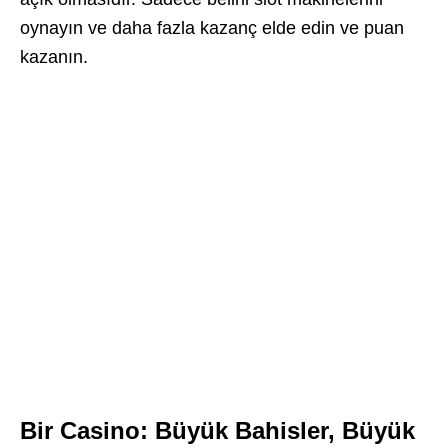
oynayın ve daha fazla kazanç elde edin ve puan
kazanın.
Bir Casino: Büyük Bahisler, Büyük