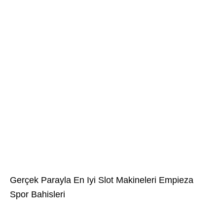
Gerçek Parayla En Iyi Slot Makineleri Empieza
Spor Bahisleri