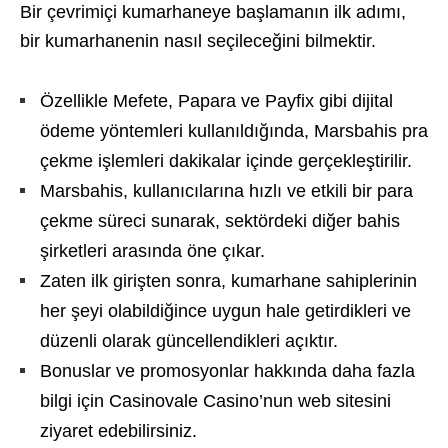
Bir çevrimiçi kumarhaneye başlamanın ilk adımı,
bir kumarhanenin nasıl seçileceğini bilmektir.
Özellikle Mefete, Papara ve Payfix gibi dijital
ödeme yöntemleri kullanıldığında, Marsbahis pra
çekme işlemleri dakikalar içinde gerçekleştirilir.
Marsbahis, kullanıcılarına hızlı ve etkili bir para
çekme süreci sunarak, sektördeki diğer bahis
şirketleri arasında öne çıkar.
Zaten ilk girişten sonra, kumarhane sahiplerinin
her şeyi olabildiğince uygun hale getirdikleri ve
düzenli olarak güncellendikleri açıktır.
Bonuslar ve promosyonlar hakkında daha fazla
bilgi için Casinovale Casino’nun web sitesini
ziyaret edebilirsiniz.