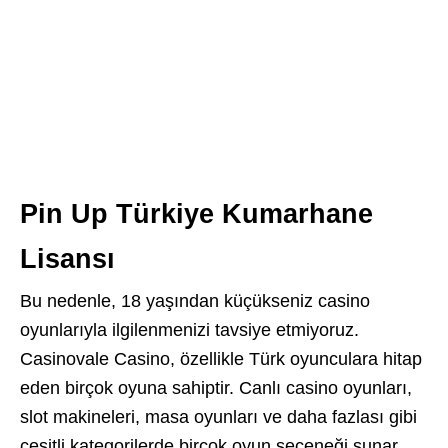
Pin Up Türkiye Kumarhane
Lisansı
Bu nedenle, 18 yaşından küçükseniz casino
oyunlarıyla ilgilenmenizi tavsiye etmiyoruz.
Casinovale Casino, özellikle Türk oyunculara hitap
eden birçok oyuna sahiptir. Canlı casino oyunları,
slot makineleri, masa oyunları ve daha fazlası gibi
çeşitli kategorilerde birçok oyun seçeneği sunar.