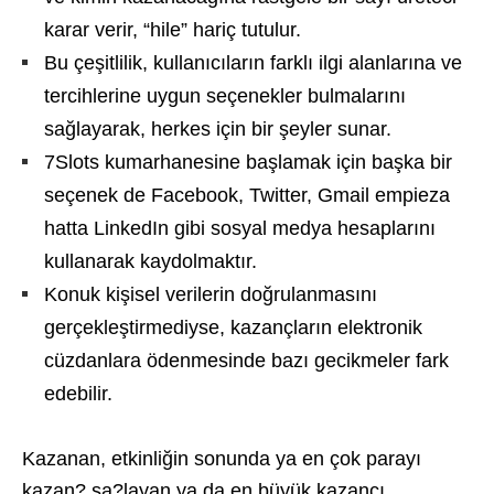
karar verir, “hile” hariç tutulur.
Bu çeşitlilik, kullanıcıların farklı ilgi alanlarına ve
tercihlerine uygun seçenekler bulmalarını
sağlayarak, herkes için bir şeyler sunar.
7Slots kumarhanesine başlamak için başka bir
seçenek de Facebook, Twitter, Gmail empieza
hatta LinkedIn gibi sosyal medya hesaplarını
kullanarak kaydolmaktır.
Konuk kişisel verilerin doğrulanmasını
gerçekleştirmediyse, kazançların elektronik
cüzdanlara ödenmesinde bazı gecikmeler fark
edebilir.
Kazanan, etkinliğin sonunda ya en çok parayı
kazan? sa?layan ya da en büyük kazancı