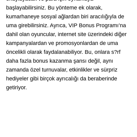
başlayabilirsiniz. Bu yönteme ek olarak,
kumarhaneye sosyal ağlardan biri aracılığıyla de
uma girebilirsiniz. Ayrıca, VIP Bonus Programı’na
dahil olan oyuncular, internet site üzerindeki diğer
kampanyalardan ve promosyonlardan de uma
öncelikli olarak faydalanabiliyor. Bu, onlara s?rf
daha fazla bonus kazanma şansı değil, aynı
zamanda özel turnuvalar, etkinlikler ve sürpriz
hediyeler gibi birçok ayrıcalığı da beraberinde
getiriyor.