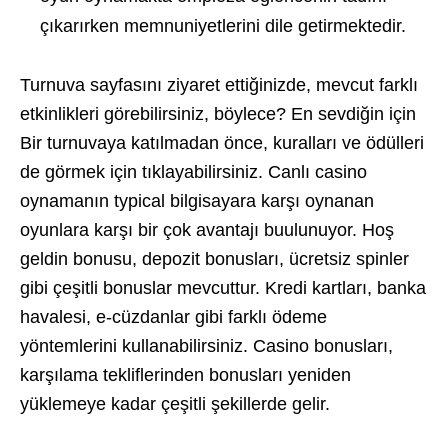
çıkarırken memnuniyetlerini dile getirmektedir.
Turnuva sayfasını ziyaret ettiğinizde, mevcut farklı
etkinlikleri görebilirsiniz, böylece? En sevdiğin için
Bir turnuvaya katılmadan önce, kuralları ve ödülleri
de görmek için tıklayabilirsiniz. Canlı casino
oynamanın typical bilgisayara karşı oynanan
oyunlara karşı bir çok avantajı buulunuyor. Hoş
geldin bonusu, depozit bonusları, ücretsiz spinler
gibi çeşitli bonuslar mevcuttur. Kredi kartları, banka
havalesi, e-cüzdanlar gibi farklı ödeme
yöntemlerini kullanabilirsiniz. Casino bonusları,
karşılama tekliflerinden bonusları yeniden
yüklemeye kadar çeşitli şekillerde gelir.