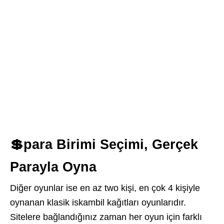
💲para Birimi Seçimi, Gerçek
Parayla Oyna
Diğer oyunlar ise en az two kişi, en çok 4 kişiyle
oynanan klasik iskambil kağıtları oyunlarıdır.
Sitelere bağlandığınız zaman her oyun için farklı