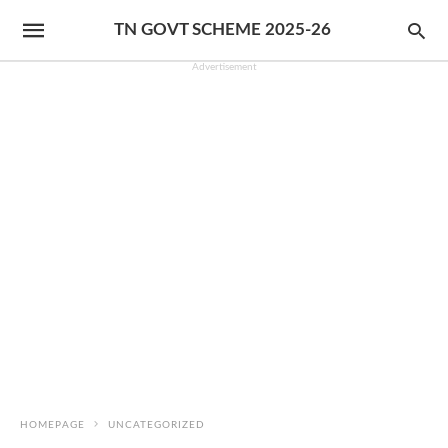
TN GOVT SCHEME 2025-26
Advertisement
HOMEPAGE
UNCATEGORIZED