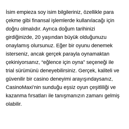
İsim empieza soy isim bilgileriniz, özellikle para
çekme gibi finansal işlemlerde kullanılacağı için
doğru olmalıdır. Ayrıca doğum tarihinizi
girdiğinizde, 20 yaşından büyük olduğunuzu
onaylamış olursunuz. Eğer bir oyunu denemek
isterseniz, ancak gerçek parayla oynamaktan
çekiniyorsanız, “eğlence için oyna” seçeneği ile
trial sürümünü deneyebilirsiniz. Gerçek, kaliteli ve
güvenilir bir casino deneyimi arayışındaysanız,
CasinoMaxi’nin sunduğu eşsiz oyun çeşitliliği ve
kazanma fırsatları ile tanışmanızın zamanı gelmiş
olabilir.