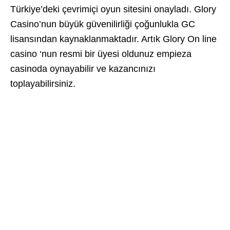
Türkiye’deki çevrimiçi oyun sitesini onayladı. Glory
Casino’nun büyük güvenilirliği çoğunlukla GC
lisansından kaynaklanmaktadır. Artık Glory On line
casino ‘nun resmi bir üyesi oldunuz empieza
casinoda oynayabilir ve kazancınızı
toplayabilirsiniz.