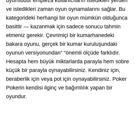
uyumludur empieza kullanıcıların istedikleri yerden
ve istedikleri zaman oyun oynamalarını sağlar. Bu
kategorideki herhangi bir oyun mümkün olduğunca
basittir — kazanmak için sadece sonucu tahmin
etmeniz gerekir. Çevrimiçi bir kumarhanedeki
bakara oyunu, gerçek bir kumar kuruluşundaki
oyunun versiyonundan” “önemli ölçüde farklıdır.
Hesapta hem büyük miktarlarda parayla hem sobre
küçük bir parayla oynayabilirsiniz. Kendiniz için,
beraberlik için veya pot için oynayabilirsiniz. Poker
Pokerin kendisi ilginç ve bağımlılık yapan bir
oyundur.