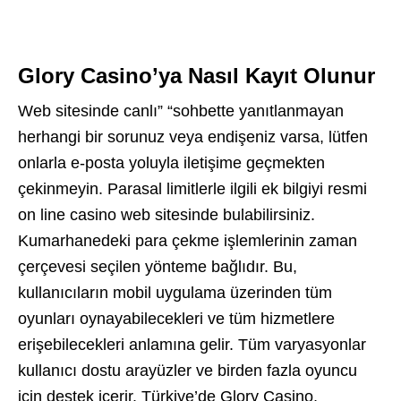
Glory Casino’ya Nasıl Kayıt Olunur
Web sitesinde canlı” “sohbette yanıtlanmayan
herhangi bir sorunuz veya endişeniz varsa, lütfen
onlarla e-posta yoluyla iletişime geçmekten
çekinmeyin. Parasal limitlerle ilgili ek bilgiyi resmi
on line casino web sitesinde bulabilirsiniz.
Kumarhanedeki para çekme işlemlerinin zaman
çerçevesi seçilen yönteme bağlıdır. Bu,
kullanıcıların mobil uygulama üzerinden tüm
oyunları oynayabilecekleri ve tüm hizmetlere
erişebilecekleri anlamına gelir. Tüm varyasyonlar
kullanıcı dostu arayüzler ve birden fazla oyuncu
için destek içerir. Türkiye’de Glory Casino,