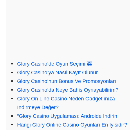
Glory Casino’de Oyun Seçimi 🎰
Glory Casino’ya Nasıl Kayıt Olunur
Glory Casino’nun Bonus Ve Promosyonları
Glory Casino’da Neye Bahis Oynayabilirim?
Glory On Line Casino Neden Gadget’ınıza
Indirmeye Değer?
“Glory Casino Uygulaması: Androide Indirin
Hangi Glory Online Casino Oyunları En Iyisidir?