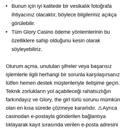
Bunun için iyi kalitede bir vesikalık fotoğrafa
ihtiyacınız olacaktır, böylece bilgileriniz açıkça
görülebilir.
Tüm Glory Casino ödeme yöntemlerinin bu
özelliklere sahip olduğunu kesin olarak
söyleyebiliriz.
Oturum açma, unutulan şifreler veya başarısız
işlemlerle ilgili herhangi bir sorunla karşılaşırsanız
lütfen hemen destek müşterileriyle iletişime geçin.
Teknik zorlukların yol açabileceği rahatsızlığın
farkındayız ve Glory, the girl türlü sorunu mümkün
olan en kısa sürede çözmeye kararlıdır. ⚠️Ayrıca
casinodan e-postayla gönderilen bağlantıya
tıklayarak kayıt sırasında verilen e-posta adresini