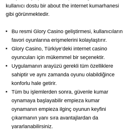
kullanıcı dostu bir about the internet kumarhanesi
gibi görünmektedir.
Bu resmi Glory Casino geliştirmesi, kullanıcıların
favori oyunlarına erişmelerini kolaylaştırır.
Glory Casino, Türkiye’deki internet casino
oyuncuları için mükemmel bir seçenektir.
Uygulamanın arayüzü gerekli tüm özelliklere
sahiptir ve aynı zamanda oyunu olabildiğince
konforlu hale getirir.
Tüm bu işlemlerden sonra, güvenle kumar
oynamaya başlayabilir empieza kumar
oynamanın empieza ilginç oyunun keyfini
çıkarmanın yanı sıra avantajlardan da
yararlanabilirsiniz.