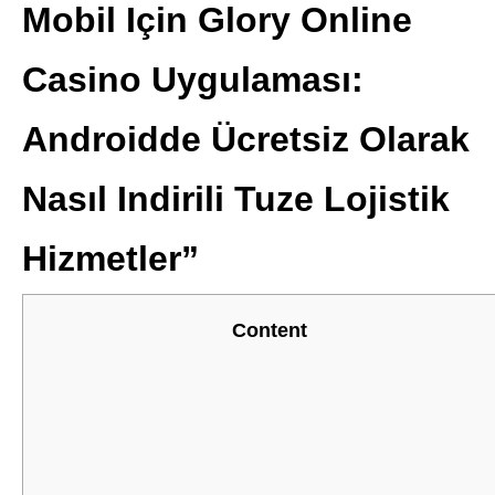
Mobil Için Glory Online
Casino Uygulaması:
Androidde Ücretsiz Olarak
Nasıl Indirili Tuze Lojistik
Hizmetler”
Content