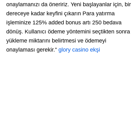
onaylamanızı da öneririz. Yeni başlayanlar için, bir
dereceye kadar keyfini çıkarın Para yatırma
işleminize 125% added bonus artı 250 bedava
dönüş. Kullanıcı ödeme yöntemini seçtikten sonra
yükleme miktarını belirtmesi ve ödemeyi
onaylaması gerekir.”
glory casino ekşi