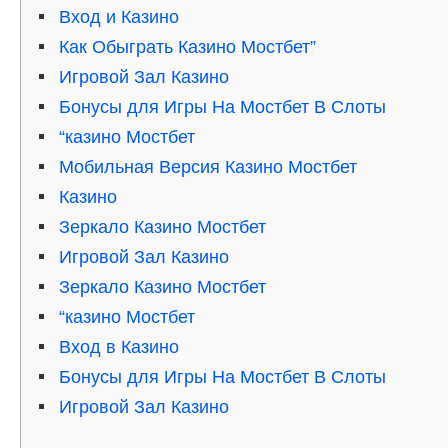
Вход и Казино
Как Обыграть Казино Мостбет”
Игровой Зал Казино
Бонусы для Игры На Мостбет В Слоты
“казино Мостбет
Мобильная Версия Казино Мостбет
Казино
Зеркало Казино Мостбет
Игровой Зал Казино
Зеркало Казино Мостбет
“казино Мостбет
Вход в Казино
Бонусы для Игры На Мостбет В Слоты
Игровой Зал Казино