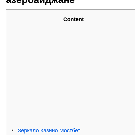
Content
Зеркало Казино Мостбет