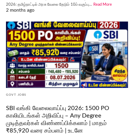
2026: தமிழ்நாட்டில் அரசு வேலை தேடும் 10ம் வகுப்பு…
Read More
2 months ago
GOVT JOBS
SBI வங்கி வேலைவாய்ப்பு 2026: 1500 PO
காலியிடங்கள் அறிவிப்பு – Any Degree
முடித்தவர்கள் விண்ணப்பிக்கலாம் | மாதம்
₹85,920 வரை சம்பளம் | உடனே