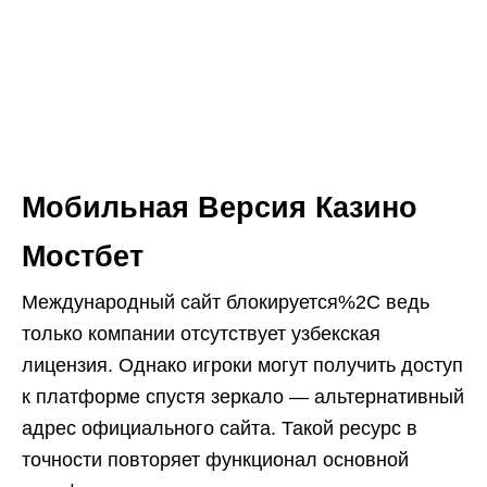
Мобильная Версия Казино
Мостбет
Международный сайт блокируется%2C ведь
только компании отсутствует узбекская
лицензия. Однако игроки могут получить доступ
к платформе спустя зеркало — альтернативный
адрес официального сайта. Такой ресурс в
точности повторяет функционал основной