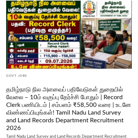
GOVT JOBS
தமிழ்நாடு நில அளவைப் பதிவேடுகள் துறையில்
வேலை – 10ம் வகுப்பு தேர்ச்சி போதும் | Record
Clerk பணியிடம் | சம்பளம் ₹58,500 வரை | உடனே
விண்ணப்பியுங்கள்! Tamil Nadu Land Survey
and Land Records Department Recruitment
2026
Tamil Nadu Land Survey and Land Records Department Recruitment