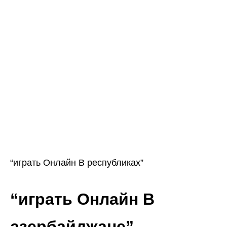
“играть Онлайн В республиках”
“играть Онлайн В
азербайджане”