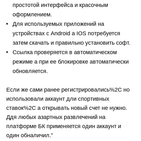
простотой интерфейса и красочным
оформлением.
Для используемых приложений на
устройствах с Android а IOS потребуется
затем скачать и правильно установить софт.
Ссылка проверяется в автоматическом
режиме а при ее блокировке автоматически
обновляется.
Если же сами ранее регистрировались%2C но
использовали аккаунт дли спортивных
ставок%2C а открывать новый счет не нужно.
Ддя любых азартных развлечений на
платформе БК применяется один аккаунт и
один обналичил.”