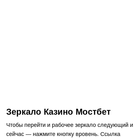
Зеркало Казино Мостбет
Чтобы перейти и рабочее зеркало следующий и
сейчас — нажмите кнопку вровень. Ссылка