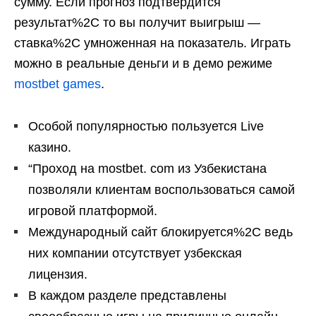
сумму. Если прогноз подтвердится
результат%2C то вы получит выигрыш —
ставка%2C умноженная на показатель. Играть
можно в реальные деньги и в демо режиме
mostbet games
.
Особой популярностью пользуется Live
казино.
“Проход на mostbet. com из Узбекистана
позволяли клиентам воспользоваться самой
игровой платформой.
Международный сайт блокируется%2C ведь
них компании отсутствует узбекская
лицензия.
В каждом разделе представлены