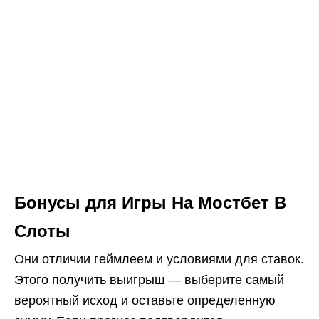
Бонусы для Игры На Мостбет В
Слоты
Они отличии геймлеем и условиями для ставок.
Этого получить выигрыш — выберите самый
вероятный исход и оставьте определенную