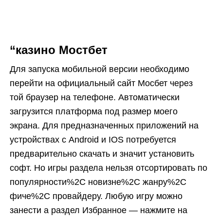
“казино Мостбет
Для запуска мобильной версии необходимо
перейти на официальный сайт Мосбет через
той браузер на телефоне. Автоматически
загрузится платформа под размер моего
экрана. Для предназначенных приложений на
устройствах с Android и IOS потребуется
предварительно скачать и значит установить
софт. Но игры раздела нельзя отсортировать по
популярности%2C новизне%2C жанру%2C
фиче%2C провайдеру. Любую игру можно
занести а раздел Избранное — нажмите на