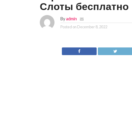
Слоты бесплатно 
By
admin
Posted on
December 8, 2022