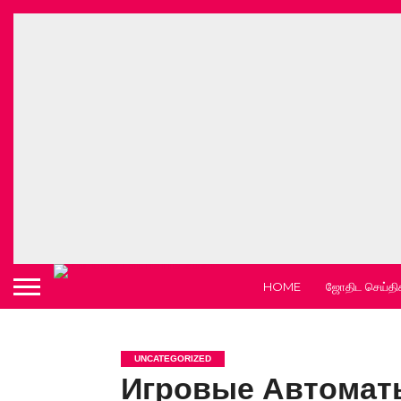
HOME
ஜோதிட செய்தி
UNCATEGORIZED
Игровые Автоматы