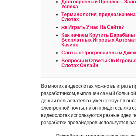
Долгосрочный Процесс – Зало
Успеха
Терминология, предназначена
Слотах
же Играть У нас На Сайте?
Как начнем Крутить Барабаны
Бесплатных Игровых Автомат
Казино
Слоты с Прогрессивным Джек
Вопросы и Ответы Об Игровы
Слотах Онлайн
Во многих видеослотах можно выиграть п
разработчиком, выплачен самый большой 
деньги пользователю нужен аккаунт в онла
электронной почты, на он придет ссылка 
видеослотах используются разные идеи 
разработки провайдеров используется ра
Разработчики предлагалось польз