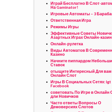
Играй Бесплатно В Слот-авто
На Gaminator!
Игровые Автоматы – 3 Бараба
Ответственная Игра
Режимы Игры
Эффективные Советы Новичку
Азартных Играх Онлайн-казин
Онлайн-рулетка
Виды Автоматов В Современ
Казино
Начните пиппардом Небольш
Ставок
отыщите Интересный Для вам
Онлайн Слот
Игры В Социальных Сетях: Igt
Facebook
советовать По Игре в Онлайн
дли Новичков
Часто ответы Вопросы О
Демоверсиях Слотов