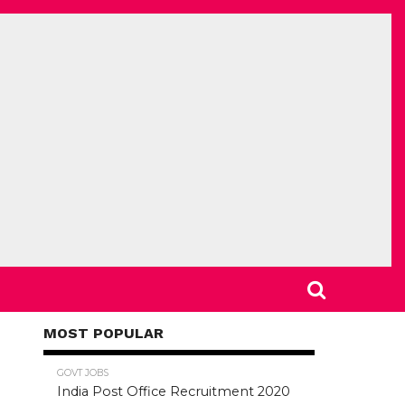
MOST POPULAR
78.5K
GOVT JOBS
India Post Office Recruitment 2020