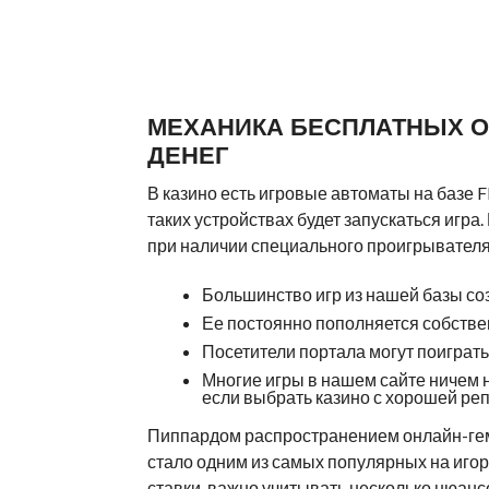
МЕХАНИКА БЕСПЛАТНЫХ О
ДЕНЕГ
В казино есть игровые автоматы на базе F
таких устройствах будет запускаться игра.
при наличии специального проигрывателя
Большинство игр из нашей базы со
Ее постоянно пополняется собств
Посетители портала могут поиграть
Многие игры в нашем сайте ничем н
если выбрать казино с хорошей реп
Пиппардом распространением онлайн-гем
стало одним из самых популярных на иго
ставки, важно учитывать несколько нюансо