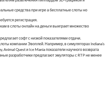
еальные средства при игре а бесплатные слоты но
требуется регистрация.
ам в слоты онлайн на деньги выиграет множество
едлагает софт с низкой показателями отдачи.
ты компании Эвоплей. Например, в симуляторах Indiana’s
Buy, Animal Quest и Ice Mania показатели научного возврата
азные разработчики предлагают эмуляторы с RTP не менее