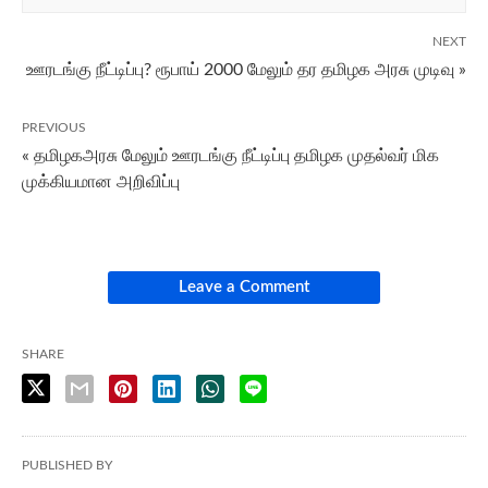
NEXT
ஊரடங்கு நீட்டிப்பு? ரூபாய் 2000 மேலும் தர தமிழக அரசு முடிவு »
PREVIOUS
« தமிழகஅரசு மேலும் ஊரடங்கு நீட்டிப்பு தமிழக முதல்வர் மிக
முக்கியமான அறிவிப்பு
Leave a Comment
SHARE
PUBLISHED BY