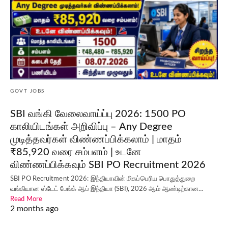
GOVT JOBS
SBI வங்கி வேலைவாய்ப்பு 2026: 1500 PO
காலியிடங்கள் அறிவிப்பு – Any Degree
முடித்தவர்கள் விண்ணப்பிக்கலாம் | மாதம்
₹85,920 வரை சம்பளம் | உடனே
விண்ணப்பிக்கவும் SBI PO Recruitment 2026
SBI PO Recruitment 2026: இந்தியாவின் மிகப்பெரிய பொதுத்துறை
வங்கியான ஸ்டேட் பேங்க் ஆப் இந்தியா (SBI), 2026 ஆம் ஆண்டிற்கான…
Read More
2 months ago