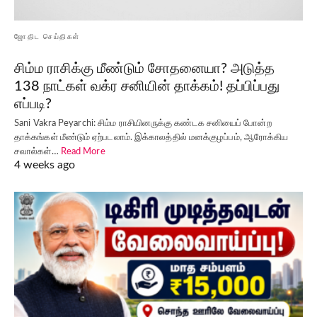
ஜோதிட செய்திகள்
சிம்ம ராசிக்கு மீண்டும் சோதனையா? அடுத்த
138 நாட்கள் வக்ர சனியின் தாக்கம்! தப்பிப்பது
எப்படி?
Sani Vakra Peyarchi: சிம்ம ராசியினருக்கு கண்டக சனியைப் போன்ற
தாக்கங்கள் மீண்டும் ஏற்படலாம். இக்காலத்தில் மனக்குழப்பம், ஆரோக்கிய
சவால்கள்…
Read More
4 weeks ago