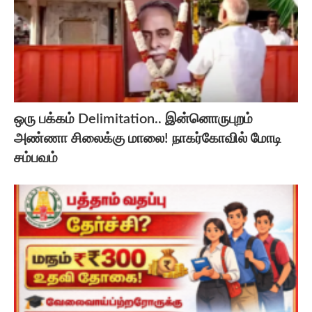
ஒரு பக்கம் Delimitation.. இன்னொருபுறம்
அண்ணா சிலைக்கு மாலை! நாகர்கோவில் மோடி
சம்பவம்