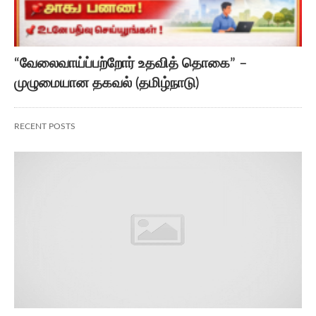
“வேலைவாய்ப்பற்றோர் உதவித் தொகை” –
முழுமையான தகவல் (தமிழ்நாடு)
RECENT POSTS