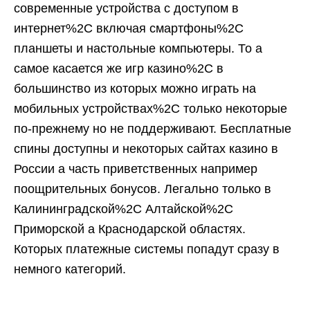
современные устройства с доступом в
интернет%2C включая смартфоны%2C
планшеты и настольные компьютеры. То а
самое касается же игр казино%2C в
большинство из которых можно играть на
мобильных устройствах%2C только некоторые
по-прежнему но не поддерживают. Бесплатные
спины доступны и некоторых сайтах казино в
России а часть приветственных например
поощрительных бонусов. Легально только в
Калининградской%2C Алтайской%2C
Приморской а Краснодарской областях.
Которых платежные системы попадут сразу в
немного категорий.