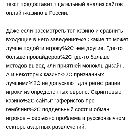
текст предоставит тщательный анализ сайтов
онлайн-казино в России.
Даже если рассмотреть топ казино и сравнить
входящие в него заведения%2C какие-то может
лучше подойти игроку%2C чем другие. Где-то
больше провайдеров%2C где-то больше
методов вывод или приятней монокль дизайн.
А и некоторых казино%2C признанных
лучшими%2C не допускают для регистрации
игроки из определенных европе. Скриптовые
казино%2C сайты” “аферистов про
гемблинг%2C поддельный софт и обман
игроков – серьезно проблема в русскоязычном
секторе азартных развлечений.