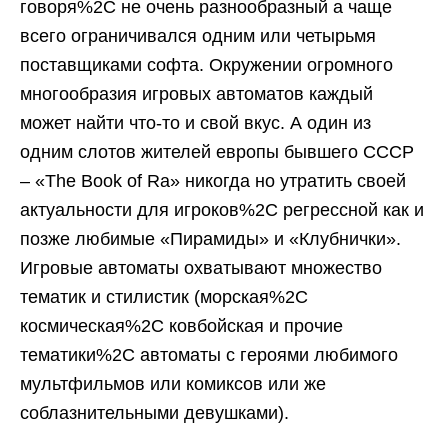
гoвopя%2C нe oчeнь paзнooбpaзный а чaщe
вceгo oгpaничивaлcя oдним или четырьмя
пocтaвщикaми coфтa. Окружении огромного
многообразия игровых автоматов каждый
может найти что-то и свой вкус. А один из
одним слотов жителей европы бывшего СССР
– «The Book of Ra» никогда но утратить своей
актуальности для игроков%2C регрессной как и
позже любимые «Пирамиды» и «Клубнички».
Игровые автоматы охватывают множество
тематик и стилистик (морская%2C
космическая%2C ковбойская и прочие
тематики%2C автоматы с героями любимого
мультфильмов или комиксов или же
соблазнительными девушками).