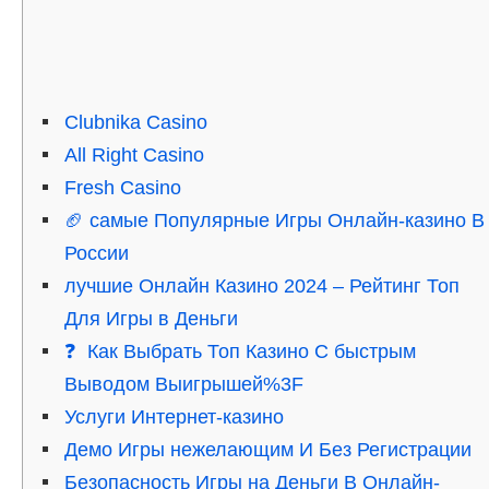
Clubnika Casino
All Right Casino
Fresh Casino
🏈 самые Популярные Игры Онлайн-казино В
России
лучшие Онлайн Казино 2024 – Рейтинг Топ
Для Игры в Деньги
❓ Как Выбрать Топ Казино С быстрым
Выводом Выигрышей%3F
Услуги Интернет-казино
Демо Игры нежелающим И Без Регистрации
Безопасность Игры на Деньги В Онлайн-