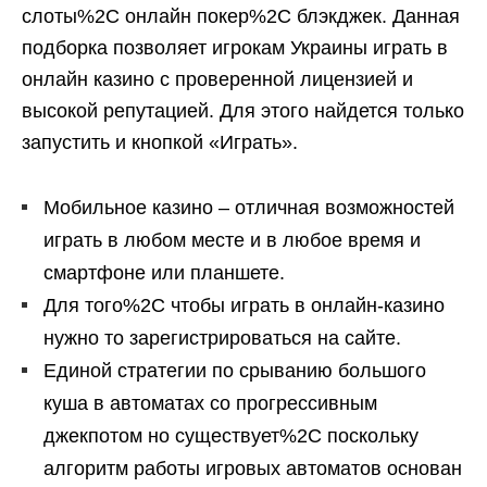
слоты%2C онлайн покер%2C блэкджек. Данная
подборка позволяет игрокам Украины играть в
онлайн казино с проверенной лицензией и
высокой репутацией. Для этого найдется только
запустить и кнопкой «Играть».
Мобильное казино – отличная возможностей
играть в любом месте и в любое время и
смартфоне или планшете.
Для того%2C чтобы играть в онлайн-казино
нужно то зарегистрироваться на сайте.
Единой стратегии по срыванию большого
куша в автоматах со прогрессивным
джекпотом но существует%2C поскольку
алгоритм работы игровых автоматов основан