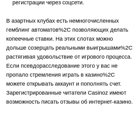
регистрации через соцсети.
В азартных клубах есть немногочисленных
гемблинг автоматов%2C позволяющих делать
копеечные ставки. На этих слотах можно
дольше созерцать реальными выигрышами%2C
растягивая удовольствие от игрового процесса.
Если псевдорасследование этого у вас не
пропало стремления играть в казино%2C
можете открывать аккаунт и пополнять счет.
Зарегистрированные читатели Casinoz имеют
возможность писать отзывы об интернет-казино.