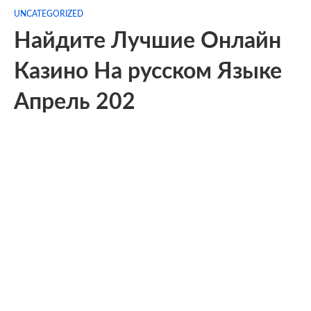
UNCATEGORIZED
Найдите Лучшие Онлайн
Казино На русском Языке
Апрель 202