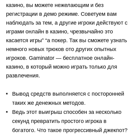
казино, вы можете нежелающим и без
регистрации в демо режиме. Советуем вам
наблюдать за тем, а другие игроки действуют с
играми онлайн в казино, чрезвычайно это
касается игры” “а покер. Так вы сможете узнать
немного новых трюков ото других опытных
игроков. Gaminator — бесплатное онлайн-
казино, в который можно играть только для
развлечения.
Вывод средств выполняется с посторонней
таких же денежных методов.
Ведь этот выигрыш способен за несколько
секунд превратить простого игрока в
богатого. Что такое прогрессивный джекпот?