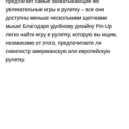
предлагает самые захватывающие же
увлекательные игры и рулетку – все они
доступны меньше несколькими щелчками
мыши! Благодаря удобному дизайну Pin-Up
легко найти игру в рулетку, которую вы ищем,
независимо от этого, предпочитаете ли
севилестр американскую или европейскую
рулетку.