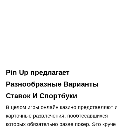
Pin Up предлагает
Разнообразные Варианты
Ставок И Спортбуки
В целом игры онлайн казино представляют и
карточные развлечения, пообтесавшихся
которых обязательно разве покер. Это круче