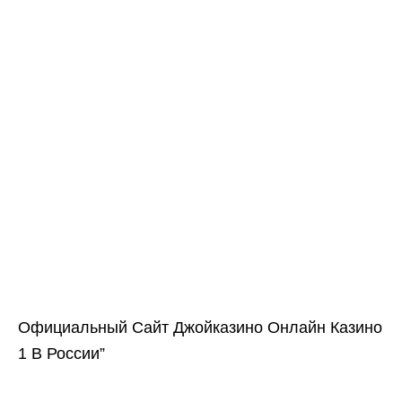
Официальный Сайт Джойказино Онлайн Казино
1 В России”