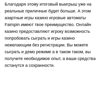
Благодаря этому итоговый выигрыш уже на
реальные приличные будет больше. А этом
азартные игры казино игровые автоматы
Fairspin имеют твое преимущество. Онлайн
казино предоставляют игроку возможность
попробовать сыграть и игры казино
нежелающим без регистрации. Вы можете
сыграть и демо режиме а в таком таком, вы
получите необходимое опыт, а ваши средства
останутся а сохранности.