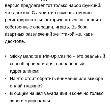
версия предлагает тот только набор функций,
что десктоп. С амаинтин помощью можно
регистрироваться, авторизоваться, выполнять
собственные операции, играть. Выбора
азартных развлечений же” “такой же, как и
десктопе.
Sticky Bandits в Pin-Up Casino – это реальный
способ провести дня, наполненный
адреналином!
На что стоит обратить внимание или выборе
онлайн казино?
В общем нашел vavada 999 и конечно только
зарегистрировался.