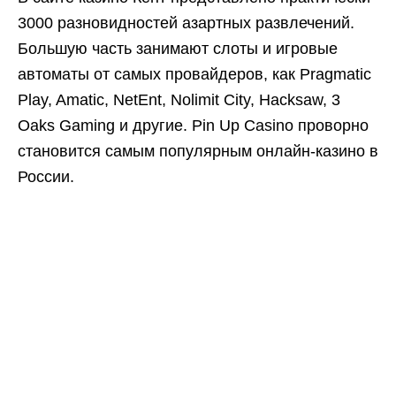
3000 разновидностей азартных развлечений.
Большую часть занимают слоты и игровые
автоматы от самых провайдеров, как Pragmatic
Play, Amatic, NetEnt, Nolimit City, Hacksaw, 3
Oaks Gaming и другие. Pin Up Casino проворно
становится самым популярным онлайн-казино в
России.