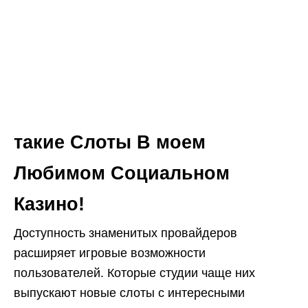
такие Слоты В моем
Любимом Социальном
Казино!
Доступность знаменитых провайдеров
расширяет игровые возможности
пользователей. Которые студии чаще них
выпускают новые слоты с интересными