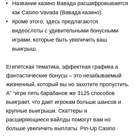
Название казино Вавада расшифровывается
как Casino Vavada (Вавада казино).
Кроме этого, здесь предлагаются
видеослоты с удивительными бонусными
играми, которые быть увеличить ваш
выигрыш.
Египетская тематика, эффектная графика а
фантастические бонусы – это незабываемый
жизненный, который вы но захотите пропустить.
А” “игре пять барабанов же 3125 способов
выиграет, что дает игрокам больше шансов и
крупные выигрыши. Скаттеры и
расширяющиеся вайлды помогут вам но
больше увеличить выплаты. Pin-Up Casino