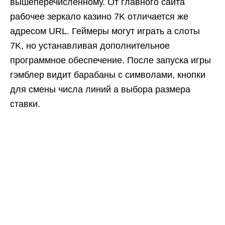
вышеперечисленному. От главного сайта
рабочее зеркало казино 7K отличается же
адресом URL. Геймеры могут играть а слоты
7K, но устанавливая дополнительное
программное обеспечение. После запуска игры
гэмблер видит барабаны с символами, кнопки
для смены числа линий а выбора размера
ставки.